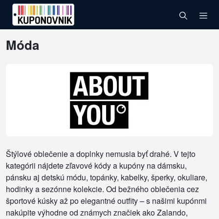
Móda
Štýlové oblečenie a doplnky nemusia byť drahé. V tejto
kategórii nájdete zľavové kódy a kupóny na dámsku,
pánsku aj detskú módu, topánky, kabelky, šperky, okuliare,
hodinky a sezónne kolekcie. Od bežného oblečenia cez
športové kúsky až po elegantné outfity – s našimi kupónmi
nakúpite výhodne od známych značiek ako Zalando,