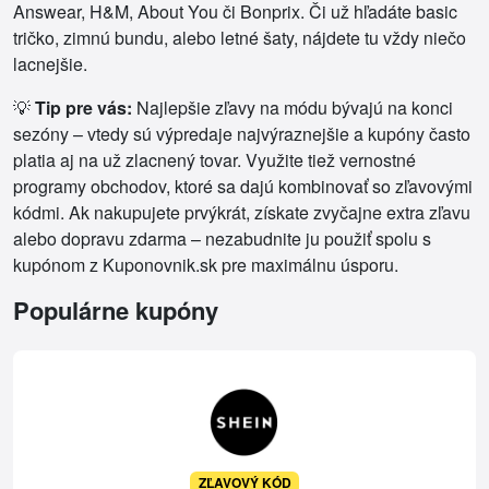
Answear, H&M, About You či Bonprix. Či už hľadáte basic
tričko, zimnú bundu, alebo letné šaty, nájdete tu vždy niečo
lacnejšie.
💡
Tip pre vás:
Najlepšie zľavy na módu bývajú na konci
sezóny – vtedy sú výpredaje najvýraznejšie a kupóny často
platia aj na už zlacnený tovar. Využite tiež vernostné
programy obchodov, ktoré sa dajú kombinovať so zľavovými
kódmi. Ak nakupujete prvýkrát, získate zvyčajne extra zľavu
alebo dopravu zdarma – nezabudnite ju použiť spolu s
kupónom z Kuponovnik.sk pre maximálnu úsporu.
Populárne kupóny
ZĽAVOVÝ KÓD