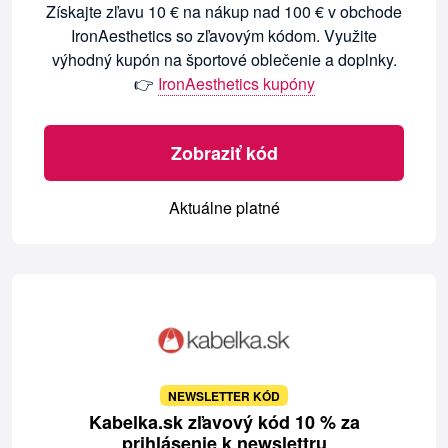
Získajte zľavu 10 € na nákup nad 100 € v obchode
IronAesthetics so zľavovým kódom. Využite
výhodný kupón na športové oblečenie a doplnky.
👉
IronAesthetics kupóny
Zobraziť kód
Aktuálne platné
NEWSLETTER KÓD
Kabelka.sk zľavový kód 10 % za
prihlásenie k newslettru