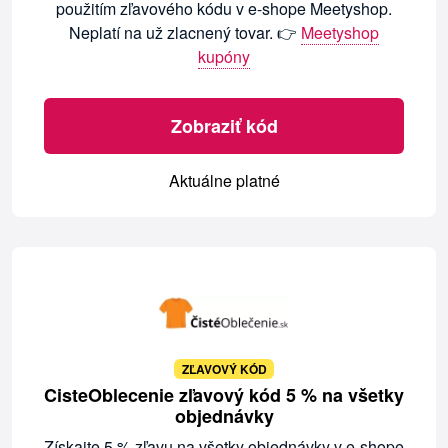
použitím zľavového kódu v e-shope Meetyshop.
Neplatí na už zlacnený tovar. 👉
Meetyshop
kupóny
Zobraziť kód
Aktuálne platné
ZĽAVOVÝ KÓD
CisteOblecenie zľavový kód 5 % na všetky
objednávky
Získajte 5 % zľavu na všetky objednávky v e-shope