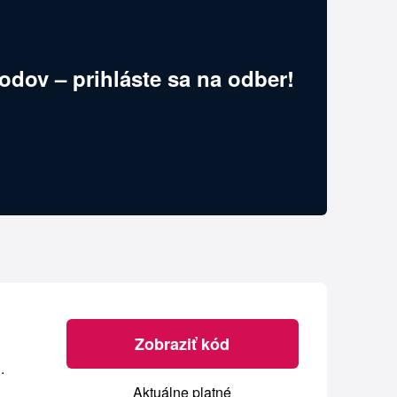
odov – prihláste sa na odber!
Zobraziť kód
.
Aktuálne platné