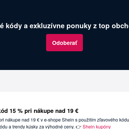
é kódy a exkluzívne ponuky z top obch
Odoberať
kód 15 % pri nákupe nad 19 €
 pri nákupe nad 19 € v e-shope Shein s použitím zľavového kódu
ódu a trendy kúsky za výhodné ceny. 👉
Shein kupóny