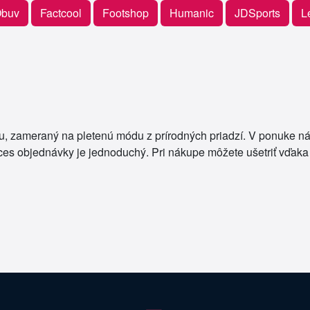
buv
Factcool
Footshop
Humanic
JDSports
L
u, zameraný na pletenú módu z prírodných priadzí. V ponuke n
ces objednávky je jednoduchý. Pri nákupe môžete ušetriť vďak