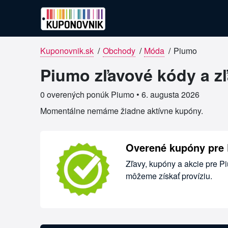
Kuponovnik.sk
/
Obchody
/
Móda
/
Piumo
Overené kupóny pre Piumo
Piumo zľavové kódy a z
0 overených ponúk Piumo •
6. augusta 2026
Momentálne nemáme žiadne aktívne kupóny.
Overené kupóny pre
Zľavy, kupóny a akcie pre P
môžeme získať províziu.