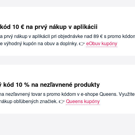
kód 10 € na prvý nákup v aplikácii
na prvý nákup v aplikácii pri objednávke nad 89 € s promo kódo
te výhodný kupón na obuv a doplnky. 👉
eObuv kupóny
 kód 10 % na nezľavnené produkty
 na nezľavnený tovar s promo kódom v e-shope Queens. Využite
 nákup obľúbených značiek. 👉
Queens kupóny