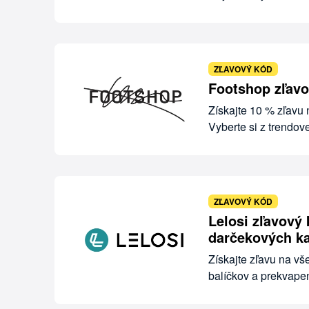
ZĽAVOVÝ KÓD
Footshop zľavo
Získajte 10 % zľavu
Vyberte si z trendov
ZĽAVOVÝ KÓD
Lelosi zľavový
darčekových ka
Získajte zľavu na vš
balíčkov a prekvape