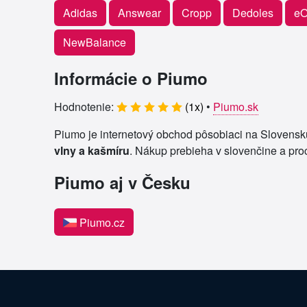
Adidas
Answear
Cropp
Dedoles
eO
NewBalance
Informácie o Piumo
Hodnotenie:
(
1
x)
•
Piumo.sk
Piumo je internetový obchod pôsobiaci na Slovensk
vlny a kašmíru
. Nákup prebieha v slovenčine a pro
Piumo aj v Česku
Piumo.cz