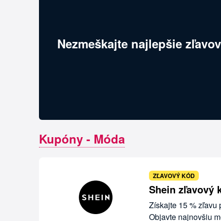
Nezmeškajte najlepšie zľavov
Kupóny - Móda
ZĽAVOVÝ KÓD
Shein zľavový 
Získajte 15 % zľavu
Objavte najnovšiu m