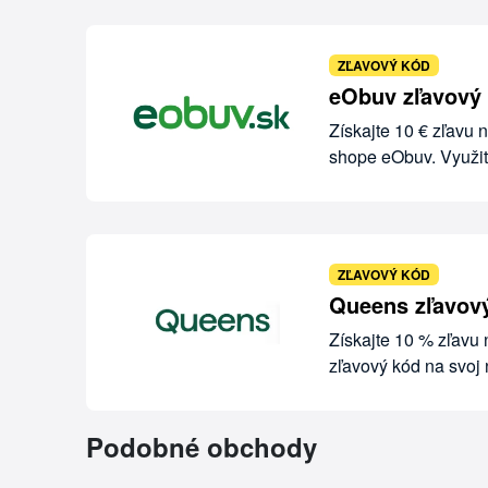
ZĽAVOVÝ KÓD
eObuv zľavový 
Získajte 10 € zľavu 
shope eObuv. Využi
ZĽAVOVÝ KÓD
Queens zľavový
Získajte 10 % zľavu
zľavový kód na svoj
Podobné obchody