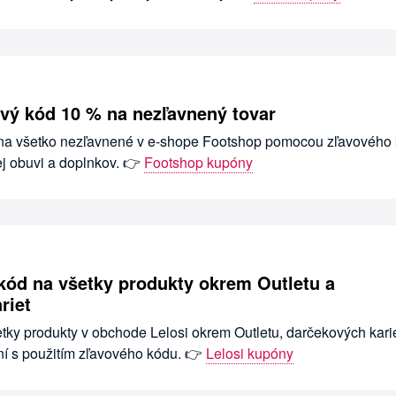
vý kód 10 % na nezľavnený tovar
 na všetko nezľavnené v e-shope Footshop pomocou zľavového 
ej obuvi a doplnkov. 👉
Footshop kupóny
 kód na všetky produkty okrem Outletu a
riet
etky produkty v obchode Lelosi okrem Outletu, darčekových karie
ní s použitím zľavového kódu. 👉
Lelosi kupóny