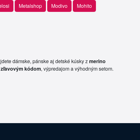
elosi
Metalshop
Modivo
Mohito
ájdete dámske, pánske aj detské kúsky z
merino
a
zľavovým kódom
, výpredajom a výhodným setom.