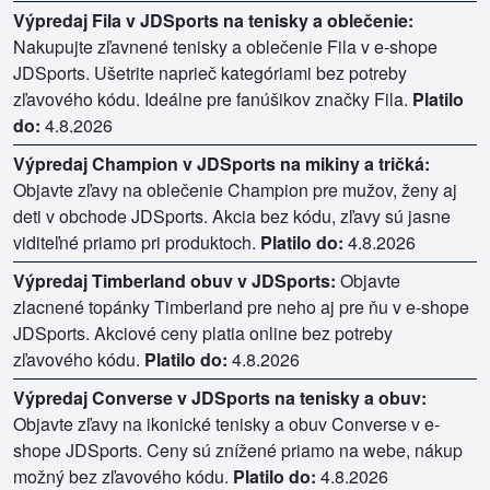
Výpredaj Fila v JDSports na tenisky a oblečenie:
Nakupujte zľavnené tenisky a oblečenie Fila v e-shope
JDSports. Ušetrite naprieč kategóriami bez potreby
zľavového kódu. Ideálne pre fanúšikov značky Fila.
Platilo
do:
4.8.2026
Výpredaj Champion v JDSports na mikiny a tričká:
Objavte zľavy na oblečenie Champion pre mužov, ženy aj
deti v obchode JDSports. Akcia bez kódu, zľavy sú jasne
viditeľné priamo pri produktoch.
Platilo do:
4.8.2026
Výpredaj Timberland obuv v JDSports:
Objavte
zlacnené topánky Timberland pre neho aj pre ňu v e-shope
JDSports. Akciové ceny platia online bez potreby
zľavového kódu.
Platilo do:
4.8.2026
Výpredaj Converse v JDSports na tenisky a obuv:
Objavte zľavy na ikonické tenisky a obuv Converse v e-
shope JDSports. Ceny sú znížené priamo na webe, nákup
možný bez zľavového kódu.
Platilo do:
4.8.2026