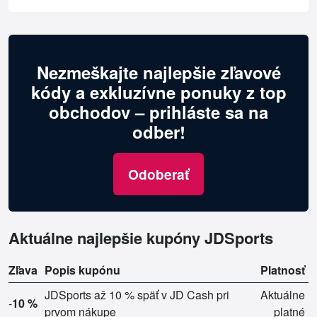
Nezmeškajte najlepšie zľavové
kódy a exkluzívne ponuky z top
obchodov – prihláste sa na
odber!
Odoberať
Aktuálne najlepšie kupóny JDSports
Zľava
Popis kupónu
Platnosť
JDSports až 10 % späť v JD Cash pri
Aktuálne
-
10 %
prvom nákupe
platné