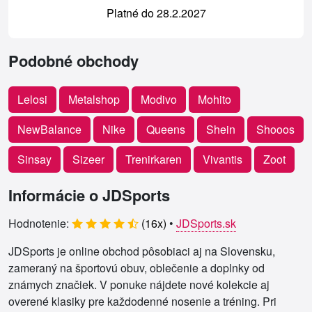
Platné do 28.2.2027
Podobné obchody
Lelosi
Metalshop
Modivo
Mohito
NewBalance
Nike
Queens
Shein
Shooos
Sinsay
Sizeer
Trenirkaren
Vivantis
Zoot
Informácie o JDSports
Hodnotenie:
(
16
x)
•
JDSports.sk
JDSports je online obchod pôsobiaci aj na Slovensku,
zameraný na športovú obuv, oblečenie a doplnky od
známych značiek. V ponuke nájdete nové kolekcie aj
overené klasiky pre každodenné nosenie a tréning. Pri