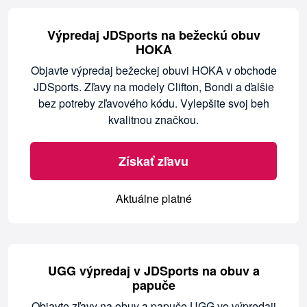
Výpredaj JDSports na bežeckú obuv
HOKA
Objavte výpredaj bežeckej obuvi HOKA v obchode
JDSports. Zľavy na modely Clifton, Bondi a ďalšie
bez potreby zľavového kódu. Vylepšite svoj beh
kvalitnou značkou.
Získať zľavu
Aktuálne platné
UGG výpredaj v JDSports na obuv a
papuče
Objavte zľavy na obuv a papuče UGG vo výpredaji