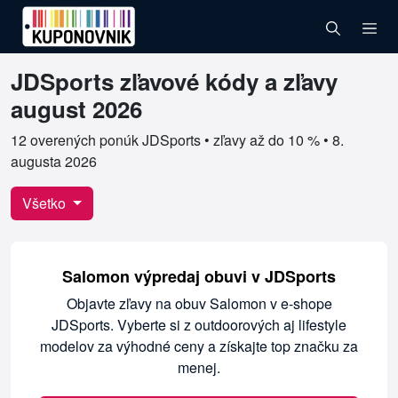
JDSports zľavové kódy a zľavy
Overené kupóny pre JDSports
august 2026
12 overených ponúk JDSports • zľavy až do 10 % •
8.
augusta 2026
Všetko
Salomon výpredaj obuvi v JDSports
Objavte zľavy na obuv Salomon v e-shope
JDSports. Vyberte si z outdoorových aj lifestyle
modelov za výhodné ceny a získajte top značku za
menej.