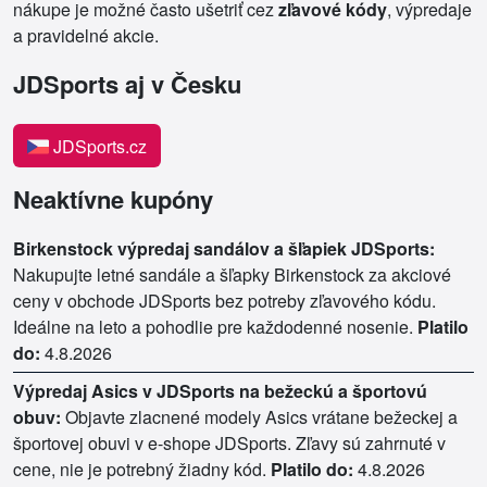
nákupe je možné často ušetriť cez
zľavové kódy
, výpredaje
a pravidelné akcie.
JDSports aj v Česku
JDSports.cz
Neaktívne kupóny
Birkenstock výpredaj sandálov a šľapiek JDSports:
Nakupujte letné sandále a šľapky Birkenstock za akciové
ceny v obchode JDSports bez potreby zľavového kódu.
Ideálne na leto a pohodlie pre každodenné nosenie.
Platilo
do:
4.8.2026
Výpredaj Asics v JDSports na bežeckú a športovú
obuv:
Objavte zlacnené modely Asics vrátane bežeckej a
športovej obuvi v e-shope JDSports. Zľavy sú zahrnuté v
cene, nie je potrebný žiadny kód.
Platilo do:
4.8.2026