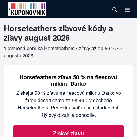
Horsefeathers zľavové kódy a
Overené kupóny pre Horsefeathers
zľavy august 2026
1 overená ponuka Horsefeathers • zľavy až do 50 % •
7.
augusta 2026
Horsefeathers zľava 50 % na fleecovú
mikinu Darko
Získajte 50 % zľavu na fleecovú mikinu Darko vo
farbe desert camo za 58,46 € v obchode
Horsefeathers. Perfektná voľba na chladné dni,
štýlový dizajn a pohodlie.
Získať zľavu