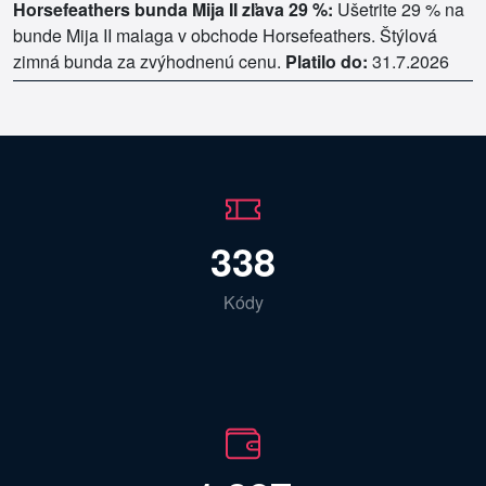
Horsefeathers bunda Mija II zľava 29 %:
Ušetrite 29 % na
bunde Mija II malaga v obchode Horsefeathers. Štýlová
zimná bunda za zvýhodnenú cenu.
Platilo do:
31.7.2026
338
Kódy