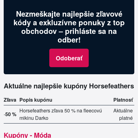
Nezmeškajte najlepšie zľavové
kódy a exkluzívne ponuky z top
obchodov – prihláste sa na
odber!
Odoberať
Aktuálne najlepšie kupóny Horsefeathers
Zľava
Popis kupónu
Platnosť
Horsefeathers zľava 50 % na fleecovú
Aktuálne
-
50 %
mikinu Darko
platné
Kupóny - Móda