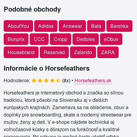
Podobné obchody
AboutYou
Adidas
Answear
Bata
Bershka
Bonprix
CCC
Cropp
Dedoles
eObuv
Housebrand
Reserved
Zalando
ZARA
Informácie o Horsefeathers
Hodnotenie:
(
8
x)
•
Horsefeathers.sk
Horsefeathers je internetový obchod a značka so silnou
tradíciou, ktorá pôsobí na Slovensku aj v ďalších
európskych krajinách. Zameriava sa na oblečenie, obuv a
doplnky pre snowboarding, skate a moderný streetwear pre
mužov, ženy aj deti. V e‑shope nájdete technické aj
voľnočasové kúsky s dôrazom na funkčnosť a kvalitné
spracovanie. Pri nákupe je možné často ušetriť vďaka