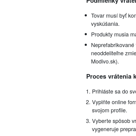
Podmienky vráten
Tovar musí byť k
vyskúšania.
Produkty musia ma
Neprefabrikované 
neoddeliteľne zmie
Modivo.sk).
Proces vrátenia 
Prihláste sa do s
Vyplňte online for
svojom profile.
Vyberte spôsob vr
vygeneruje prepra