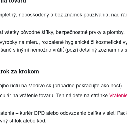
ia tovaru
ompletný, nepoškodený a bez známok používania, nad r
ť všetky pôvodné štítky, bezpečnostné prvky a plomby.
výrobky na mieru, rozbalené hygienické či kozmetické vý
šané s inými nemožno vrátiť (pozri detailný zoznam na 
krok za krokom
vojho účtu na Modivo.sk (prípadne pokračujte ako hosť).
mulár na vrátenie tovaru. Ten nájdete na stránke
Vráteni
átenia – kuriér DPD alebo odovzdanie balíka v sieti Pa
vný štítok alebo kód.