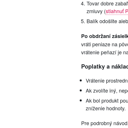
Tovar dobre zabaľ
zmluvy (
stiahnuť
Balík odošlite ale
Po obdržaní zásiel
vráti peniaze na pô
vrátenie peňazí je n
Poplatky a nákla
Vrátenie prostred
Ak zvolíte iný, ne
Ak bol produkt p
zníženie hodnoty.
Pre podrobný návod,