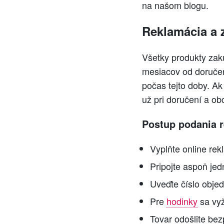
na našom blogu.
Reklamácia a 
Všetky produkty zak
mesiacov od doručen
počas tejto doby. Ak
už pri doručení a ob
Postup podania 
Vyplňte online rek
Pripojte aspoň jed
Uveďte číslo objed
Pre
hodinky
sa vyž
Tovar odošlite bez