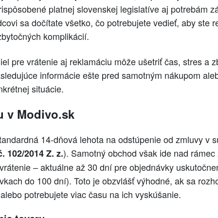
ispôsobené platnej slovenskej legislatíve aj potrebám z
ovi sa dočítate všetko, čo potrebujete vedieť, aby ste 
 zbytočných komplikácií.
iel pre vrátenie aj reklamáciu môže ušetriť čas, stres a 
 nasledujúce informácie ešte pred samotným nákupom aleb
nkrétnej situácie.
ru v Modivo.sk
štandardná 14-dňová lehota na odstúpenie od zmluvy v s
). Samotný obchod však ide nad rámec 
. 102/2014 Z. z.
vrátenie – aktuálne až 30 dní pre objednávky uskutočne
ávkach do 100 dní). Toto je obzvlášť výhodné, ak sa roz
alebo potrebujete viac času na ich vyskúšanie.