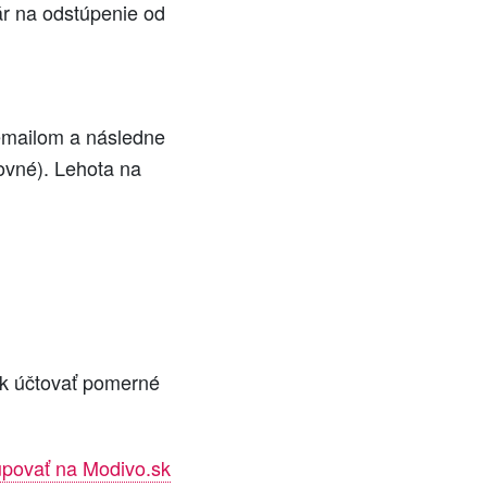
ár na odstúpenie od
 emailom a následne
ovné). Lehota na
.
k účtovať pomerné
upovať na Modivo.sk