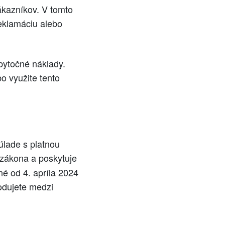
ákazníkov. V tomto
reklamáciu alebo
zbytočné náklady.
o využite tento
úlade s platnou
zákona a poskytuje
né od 4. apríla 2024
hodujete medzi