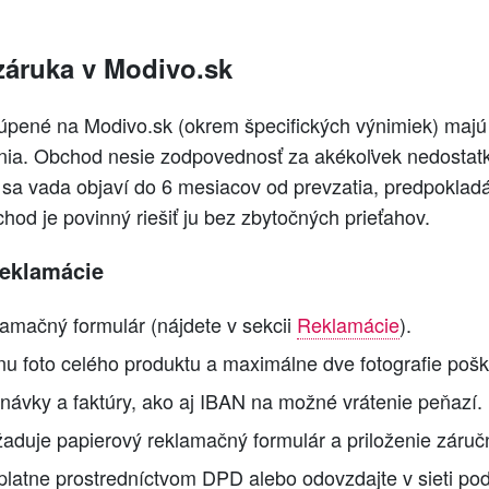
záruka v Modivo.sk
úpené na Modivo.sk (okrem špecifických výnimiek) majú 
ia. Obchod nesie zodpovednosť za akékoľvek nedostatky
 sa vada objaví do 6 mesiacov od prevzatia, predpokladá
chod je povinný riešiť ju bez zbytočných prieťahov.
reklamácie
lamačný formulár (nájdete v sekcii
Reklamácie
).
nu foto celého produktu a maximálne dve fotografie poš
návky a faktúry, ako aj IBAN na možné vrátenie peňazí.
aduje papierový reklamačný formulár a priloženie záručn
platne prostredníctvom DPD alebo odovzdajte v sieti podľ