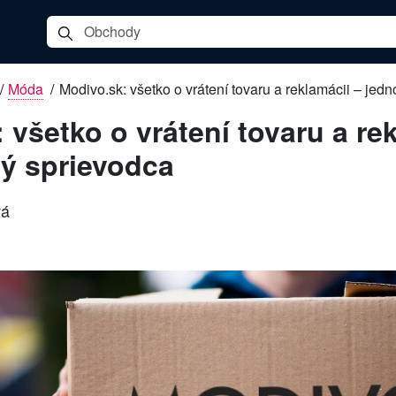
/
Móda
/
Modivo.sk: všetko o vrátení tovaru a reklamácii – je
 všetko o vrátení tovaru a re
ý sprievodca
vá