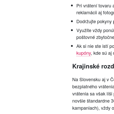
Pri vrátení tovaru
reklamácii aj fotog
Dodržujte pokyny p
Využite vždy ponúk
poštovné zbytočne
Ak si nie ste istí
kupóny
, kde sú aj 
Krajinské roz
Na Slovensku aj v Č
bezplatného vrátenia
vrátenia sa však líš
novšie štandardne 3
kampaniach), vždy 