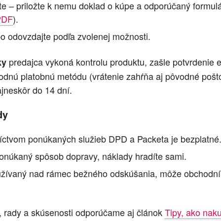
te – priložte k nemu doklad o kúpe a odporúčaný formul
 PDF
).
bo odovzdajte podľa zvolenej možnosti.
predajca vykoná kontrolu produktu, zašle potvrdenie
ky
vodnú platobnú metódu (vrátenie zahŕňa aj pôvodné pošt
ajneskôr do 14 dní.
dy
níctvom ponúkaných služieb DPD a Packeta je bezplatné
ponúkaný spôsob dopravy, náklady hradíte sami.
oužívaný nad rámec bežného odskúšania, môže obchodní
 rady a skúsenosti odporúčame aj článok
Tipy, ako nak