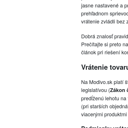
jasne nastavené a pr
prehľadnom sprievodc
vrátenie zvládli bez
Dobrá znalosť pravid
Prečítajte si preto
článok pri riešení ko
Vrátenie tova
Na Modivo.sk platí 
legislatívou (
Zákon č
predĺženú lehotu na 
(pri starších objedn
viacerými produktmi 