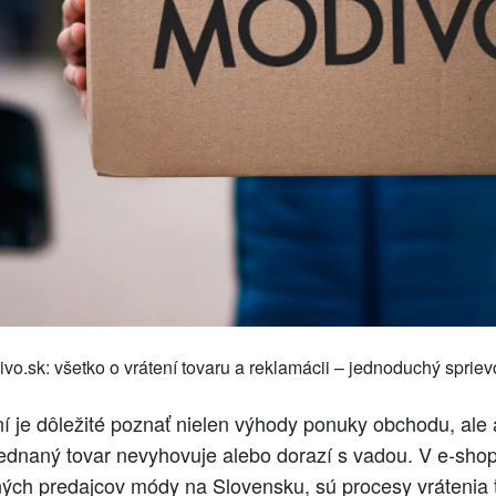
vo.sk: všetko o vrátení tovaru a reklamácii – jednoduchý sprie
í je dôležité poznať nielen výhody ponuky obchodu, ale 
ednaný tovar nevyhovuje alebo dorazí s vadou. V e-shop
ých predajcov módy na Slovensku, sú procesy vrátenia 