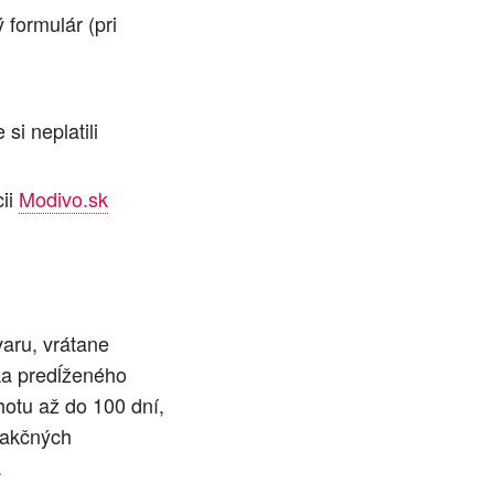
 formulár (pri
i neplatili
cii
Modivo.sk
aru, vrátane
žka predĺženého
hotu až do 100 dní,
 akčných
.