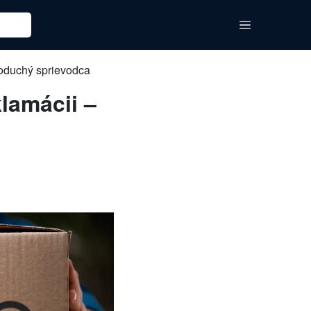
dnoduchý sprievodca
klamácii –