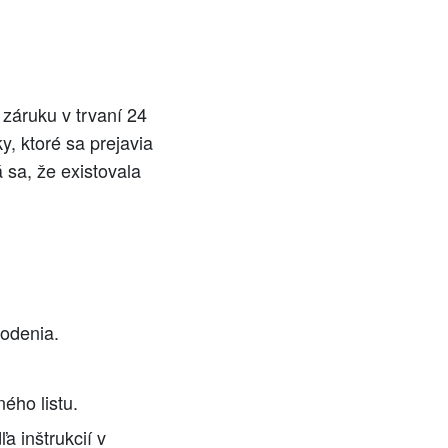
záruku v trvaní 24
, ktoré sa prejavia
 sa, že existovala
kodenia.
ého listu.
a inštrukcií v