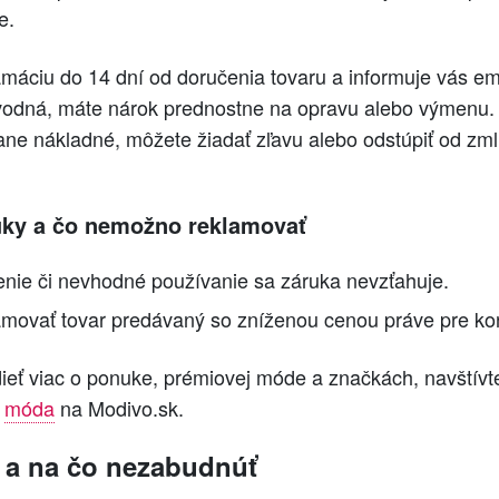
e.
máciu do 14 dní od doručenia tovaru a informuje vás em
vodná, máte nárok prednostne na opravu alebo výmenu. 
ane nákladné, môžete žiadať zľavu alebo odstúpiť od zml
ky a čo nemožno reklamovať
nie či nevhodné používanie sa záruka nevzťahuje.
amovať tovar predávaný so zníženou cenou práve pre ko
ieť viac o ponuke, prémiovej móde a značkách, navštívte
a
móda
na Modivo.sk.
ť a na čo nezabudnúť