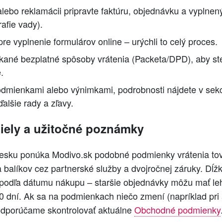
 alebo reklamácii pripravte faktúru, objednávku a vyplnený
rafie vady).
re vyplnenie formulárov online – urýchli to celý proces.
ané bezplatné spôsoby vrátenia (Packeta/DPD), aby ste s
.
 podmienkami alebo výnimkami, podrobnosti nájdete v sek
ďalšie rady a zľavy.
diely a užitočné poznámky
esku ponúka Modivo.sk podobné podmienky vrátenia tov
 balíkov cez partnerské služby a dvojročnej záruky. Dĺ
i podľa dátumu nákupu – staršie objednávky môžu mať le
0 dní. Ak sa na podmienkach niečo zmení (napríklad pri
odporúčame skontrolovať aktuálne
Obchodné podmienky