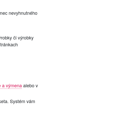
ámec nevyhnutného
robky či výrobky
stránkach
e a výmena
alebo v
cketa. Systém vám