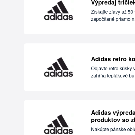
Výpredaj triči
Získajte zľavy až 50
započítané priamo na
Adidas retro ko
Objavte retro kúsky
zahŕňa teplákové bun
Adidas výpreda
produktov so z
Nakúpte pánske oble