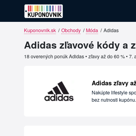
Kuponovnik.sk
/
Obchody
/
Móda
/
Adidas
Overené kupóny pre Adidas
Adidas zľavové kódy a 
18 overených ponúk Adidas • zľavy až do 60 % •
7. 
Adidas zľavy a
Nakúpte lifestyle sp
bez nutnosti kupónu