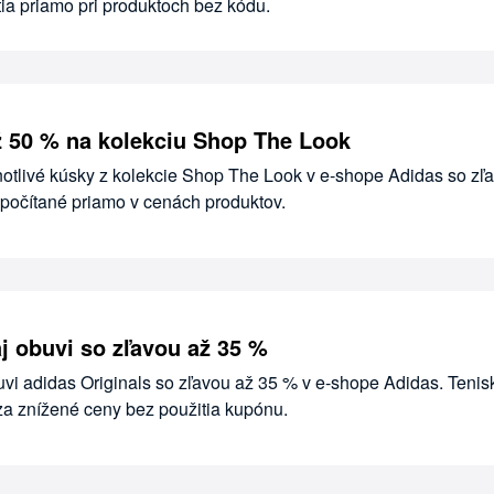
ia priamo pri produktoch bez kódu.
ž 50 % na kolekciu Shop The Look
dnotlivé kúsky z kolekcie Shop The Look v e-shope Adidas so zľ
apočítané priamo v cenách produktov.
j obuvi so zľavou až 35 %
vi adidas Originals so zľavou až 35 % v e-shope Adidas. Tenis
za znížené ceny bez použitia kupónu.