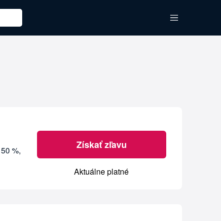
Získať zľavu
ž 50 %,
Aktuálne platné