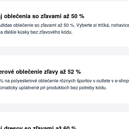
j oblečenia so zľavami až 50 %
idas oblečenie so zľavami až 50 %. Vyberte si tričká, nohavice
 a ďalšie kúsky bez zľavového kódu.
erové oblečenie zľavy až 52 %
 % na polyesterové oblečenie rôznych športov v outlete v e-sho
omaticky uplatnené pri produktoch bez potreby kódu.
j dresov so zľavami až 60 %