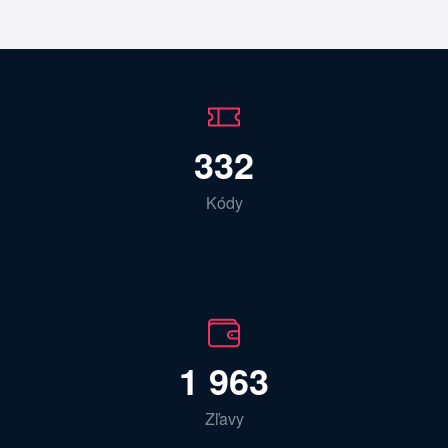
332
Kódy
1 963
Zľavy