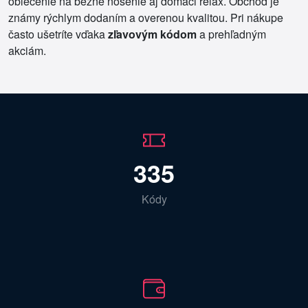
oblečenie na bežné nosenie aj domáci relax. Obchod je
známy rýchlym dodaním a overenou kvalitou. Pri nákupe
často ušetríte vďaka
zľavovým kódom
a prehľadným
akciám.
335
Kódy