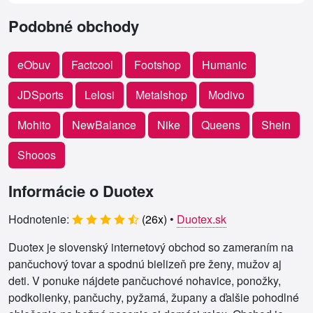
Podobné obchody
eObuv
Factcool
Footshop
Humanic
JDSports
Lelosi
Metalshop
Modivo
Mohito
NewBalance
Nike
Queens
Shein
Shooos
Informácie o Duotex
Hodnotenie:
(
26
x)
•
Duotex.sk
Duotex je slovenský internetový obchod so zameraním na
pančuchový tovar a spodnú bielizeň pre ženy, mužov aj
deti. V ponuke nájdete pančuchové nohavice, ponožky,
podkolienky, pančuchy, pyžamá, župany a ďalšie pohodlné