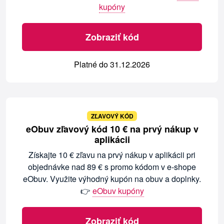
kupóny
Zobraziť kód
Platné do 31.12.2026
ZĽAVOVÝ KÓD
eObuv zľavový kód 10 € na prvý nákup v
aplikácii
Získajte 10 € zľavu na prvý nákup v aplikácii pri
objednávke nad 89 € s promo kódom v e-shope
eObuv. Využite výhodný kupón na obuv a doplnky.
👉
eObuv kupóny
Zobraziť kód