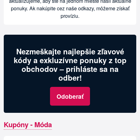
aktualizujeme, aby ste na jednom mieste našli aktuálne
ponuky. Ak nakúpite cez naše odkazy, môžeme získať
províziu.
Nezmeškajte najlepšie zľavové
kódy a exkluzívne ponuky z top
obchodov – prihláste sa na
odber!
Odoberať
Kupóny - Móda