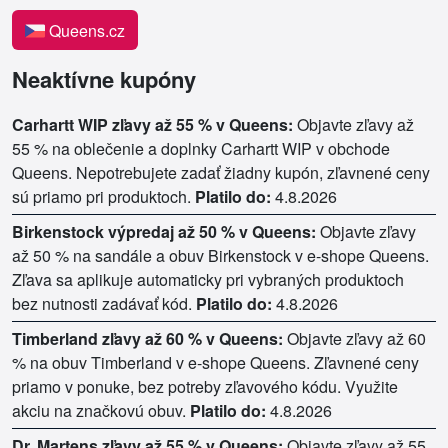
Queens.cz
Neaktívne kupóny
Carhartt WIP zľavy až 55 % v Queens:
Objavte zľavy až
55 % na oblečenie a doplnky Carhartt WIP v obchode
Queens. Nepotrebujete zadať žiadny kupón, zľavnené ceny
sú priamo pri produktoch.
Platilo do:
4.8.2026
Birkenstock výpredaj až 50 % v Queens:
Objavte zľavy
až 50 % na sandále a obuv Birkenstock v e-shope Queens.
Zľava sa aplikuje automaticky pri vybraných produktoch
bez nutnosti zadávať kód.
Platilo do:
4.8.2026
Timberland zľavy až 60 % v Queens:
Objavte zľavy až 60
% na obuv Timberland v e-shope Queens. Zľavnené ceny
priamo v ponuke, bez potreby zľavového kódu. Využite
akciu na značkovú obuv.
Platilo do:
4.8.2026
Dr. Martens zľavy až 55 % v Queens:
Objavte zľavy až 55