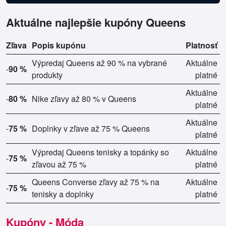
Aktuálne najlepšie kupóny Queens
Zľava
Popis kupónu
Platnosť
Výpredaj Queens až 90 % na vybrané
Aktuálne
-
90 %
produkty
platné
Aktuálne
-
80 %
Nike zľavy až 80 % v Queens
platné
Aktuálne
-
75 %
Doplnky v zľave až 75 % Queens
platné
Výpredaj Queens tenisky a topánky so
Aktuálne
-
75 %
zľavou až 75 %
platné
Queens Converse zľavy až 75 % na
Aktuálne
-
75 %
tenisky a doplnky
platné
Kupóny - Móda