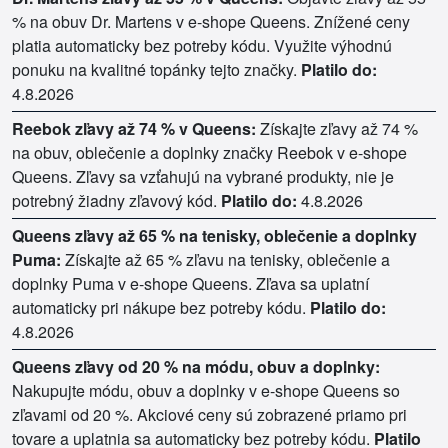
% na obuv Dr. Martens v e-shope Queens. Znížené ceny
platia automaticky bez potreby kódu. Využite výhodnú
ponuku na kvalitné topánky tejto značky.
Platilo do:
4.8.2026
Reebok zľavy až 74 % v Queens:
Získajte zľavy až 74 %
na obuv, oblečenie a doplnky značky Reebok v e-shope
Queens. Zľavy sa vzťahujú na vybrané produkty, nie je
potrebný žiadny zľavový kód.
Platilo do:
4.8.2026
Queens zľavy až 65 % na tenisky, oblečenie a doplnky
Puma:
Získajte až 65 % zľavu na tenisky, oblečenie a
doplnky Puma v e-shope Queens. Zľava sa uplatní
automaticky pri nákupe bez potreby kódu.
Platilo do:
4.8.2026
Queens zľavy od 20 % na módu, obuv a doplnky:
Nakupujte módu, obuv a doplnky v e-shope Queens so
zľavami od 20 %. Akciové ceny sú zobrazené priamo pri
tovare a uplatnia sa automaticky bez potreby kódu.
Platilo