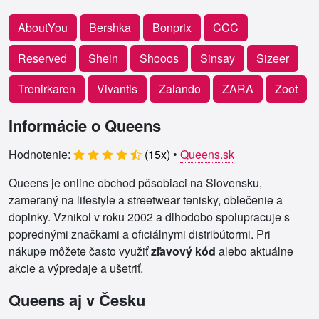
AboutYou
Bershka
Bonprix
CCC
Reserved
Shein
Shooos
Sinsay
Sizeer
Trenirkaren
Vivantis
Zalando
ZARA
Zoot
Informácie o Queens
Hodnotenie:
(
15
x)
•
Queens.sk
Queens je online obchod pôsobiaci na Slovensku,
zameraný na lifestyle a streetwear tenisky, oblečenie a
doplnky. Vznikol v roku 2002 a dlhodobo spolupracuje s
poprednými značkami a oficiálnymi distribútormi. Pri
nákupe môžete často využiť
zľavový kód
alebo aktuálne
akcie a výpredaje a ušetriť.
Queens aj v Česku