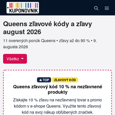
Queens zľavové kódy a zľavy
Overené kupóny pre Queens
august 2026
11 overených ponúk Queens • zľavy až do 90 % •
9.
augusta 2026
Všetko
🔥 TOP
ZĽAVOVÝ KÓD
Queens zľavový kód 10 % na nezľavnené
produkty
Získajte 10 % zľavu na nezľavnený tovar s promo
kódom v e-shope Queens. Využite tento zľavový
kód na svoj nákup obľúbených značiek.