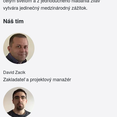
celým svetom a z jednoduchého hľadania zliav
vytvára jedinečný medzinárodný zážitok.
Náš tím
David Zacik
Zakladateľ a projektový manažér