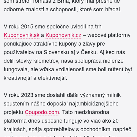
som stretol Tomáša z Brna, ktorý mal presne tie
odborné znalosti a schopnosti, ktoré som hľadal.
V roku 2015 sme spoločne uviedli na trh
Kuponovnik.sk
a
Kuponovnik.cz
– webové platformy
ponúkajúce atraktívne kupóny a zľavy pre
používateľov na Slovensku aj v Česku. Aj keď nás
delili stovky kilometrov, naša spolupráca nielenže
fungovala, ale vďaka vzdialenosti sme boli nútení byť
kreatívnejší a efektívnejší.
V roku 2023 sme dosiahli ďalší významný míľnik
spustením nášho doposiaľ najambicióznejšieho
projektu
Coupodo.com
. Táto medzinárodná
platforma dnes úspešne funguje vo viac ako 20
krajinách, spája spotrebiteľov s obchodníkmi naprieč