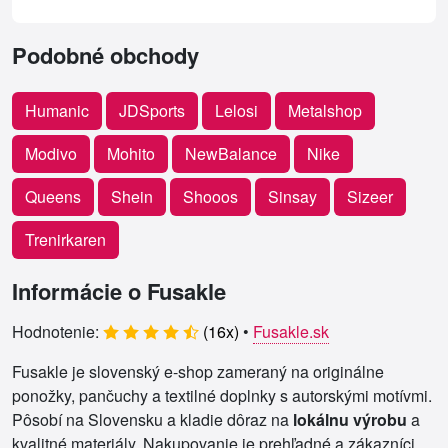
Podobné obchody
Humanic
JDSports
Lelosi
Metalshop
Modivo
Mohito
NewBalance
Nike
Queens
Shein
Shooos
Sinsay
Sizeer
Trenirkaren
Informácie o Fusakle
Hodnotenie:
(
16
x)
•
Fusakle.sk
Fusakle je slovenský e-shop zameraný na originálne
ponožky, pančuchy a textilné doplnky s autorskými motívmi.
Pôsobí na Slovensku a kladie dôraz na
lokálnu výrobu
a
kvalitné materiály. Nakupovanie je prehľadné a zákazníci