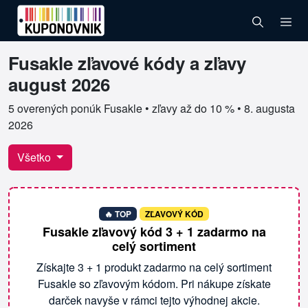
Fusakle zľavové kódy a zľavy
Overené kupóny pre Fusakle
august 2026
5 overených ponúk Fusakle • zľavy až do 10 % •
8. augusta
2026
Všetko
🔥 TOP
ZĽAVOVÝ KÓD
Fusakle zľavový kód 3 + 1 zadarmo na
celý sortiment
Získajte 3 + 1 produkt zadarmo na celý sortiment
Fusakle so zľavovým kódom. Pri nákupe získate
darček navyše v rámci tejto výhodnej akcie.