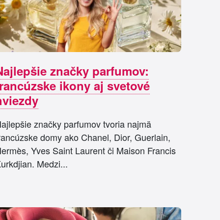
Najlepšie značky parfumov:
francúzske ikony aj svetové
hviezdy
ajlepšie značky parfumov tvoria najmä
rancúzske domy ako Chanel, Dior, Guerlain,
ermès, Yves Saint Laurent či Maison Francis
urkdjian. Medzi...