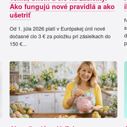
Ako fungujú nové pravidlá a ako
ušetriť
N
s
Od 1. júla 2026 platí v Európskej únii nové
d
dočasné clo 3 € za položku pri zásielkach do
p
150 €...