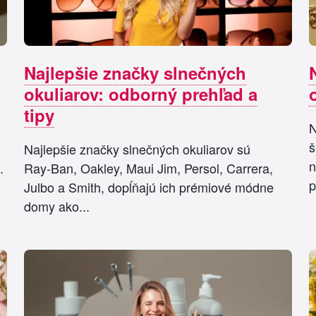
Najlepšie značky slnečných
okuliarov: odborný prehľad a
tipy
N
š
Najlepšie značky slnečných okuliarov sú
n
.
Ray‑Ban, Oakley, Maui Jim, Persol, Carrera,
p
Julbo a Smith, dopĺňajú ich prémiové módne
domy ako...