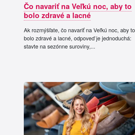
Čo navariť na Veľkú noc, aby to
bolo zdravé a lacné
Ak rozmýšľate, čo navariť na Veľkú noc, aby to
bolo zdravé a lacné, odpoveď je jednoduchá:
stavte na sezónne suroviny,...