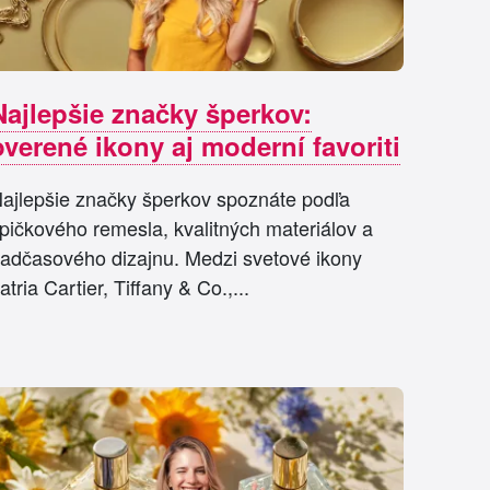
Najlepšie značky šperkov:
overené ikony aj moderní favoriti
ajlepšie značky šperkov spoznáte podľa
pičkového remesla, kvalitných materiálov a
adčasového dizajnu. Medzi svetové ikony
atria Cartier, Tiffany & Co.,...