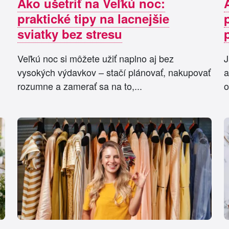
Ako ušetriť na Veľkú noc:
praktické tipy na lacnejšie
sviatky bez stresu
Veľkú noc si môžete užiť naplno aj bez
J
vysokých výdavkov – stačí plánovať, nakupovať
a
rozumne a zamerať sa na to,...
o