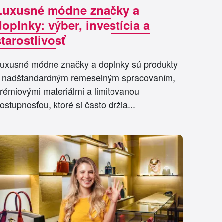
Luxusné módne značky a
doplnky: výber, investícia a
starostlivosť
uxusné módne značky a doplnky sú produkty
 nadštandardným remeselným spracovaním,
rémiovými materiálmi a limitovanou
ostupnosťou, ktoré si často držia...