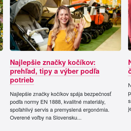
Najlepšie značky kočíkov:
prehľad, tipy a výber podľa
potrieb
N
p
Najlepšie značky kočíkov spája bezpečnosť
s
podľa normy EN 1888, kvalitné materiály,
j
spoľahlivý servis a premyslená ergonómia.
Overené voľby na Slovensku...