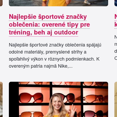
Najlepšie športové značky
oblečenia: overené tipy pre
tréning, beh aj outdoor
N
m
Najlepšie športové značky oblečenia spájajú
d
odolné materiály, premyslené strihy a
C
spoľahlivý výkon v rôznych podmienkach. K
overeným patria najmä Nike,...