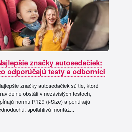
Najlepšie značky autosedačiek:
čo odporúčajú testy a odborníci
ajlepšie značky autosedačiek sú tie, ktoré
ravidelne obstáli v nezávislých testoch,
pĺňajú normu R129 (i-Size) a ponúkajú
ednoduchú, spoľahlivú montáž...