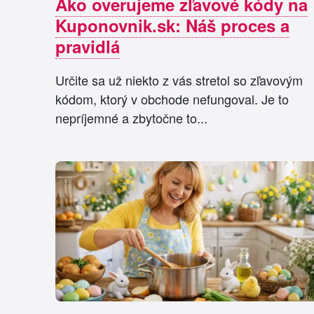
Ako overujeme zľavové kódy na
Kuponovnik.sk: Náš proces a
pravidlá
Určite sa už niekto z vás stretol so zľavovým
kódom, ktorý v obchode nefungoval. Je to
nepríjemné a zbytočne to...