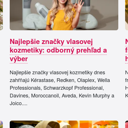
Najlepšie značky vlasovej
kozmetiky: odborný prehľad a
výber
Najlepšie značky vlasovej kozmetiky dnes
N
zahŕňajú Kérastase, Redken, Olaplex, Wella
f
Professionals, Schwarzkopf Professional,
H
Davines, Moroccanoil, Aveda, Kevin Murphy a
K
Joico....