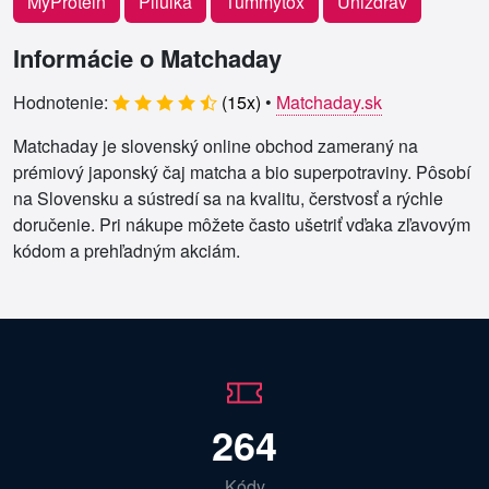
MyProtein
Pilulka
Tummytox
Unizdrav
Informácie o Matchaday
Hodnotenie:
(
15
x)
•
Matchaday.sk
Matchaday je slovenský online obchod zameraný na
prémiový japonský čaj matcha a bio superpotraviny. Pôsobí
na Slovensku a sústredí sa na kvalitu, čerstvosť a rýchle
doručenie. Pri nákupe môžete často ušetriť vďaka zľavovým
kódom a prehľadným akciám.
264
Kódy