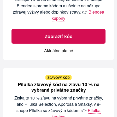
Blendea s promo kódom a ušetrite na nákupe
zdravej výživy alebo doplnkov stravy. 👉
Blendea
kupóny
Zobraziť kód
Aktuálne platné
ZĽAVOVÝ KÓD
Pilulka zľavový kód na zľavu 10 % na
vybrané privátne značky
Získajte 10 % zľavu na vybrané privátne značky,
ako Pilulka Selection, Aporosa a Snaxsy, v e-
shope Pilulka so zľavovým kódom. 👉
Pilulka
kupóny