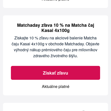
Matchaday zľava 10 % na Matcha čaj
Kasai 4x100g
Získajte 10 % zľavu na akciové balenie Matcha
čaju Kasai 4x100g v obchode Matchaday. Objavte
výhodný nákup prémiového čaju pre milovníkov
zdravého životného štýlu.
Získať zľavu
Aktuálne platné