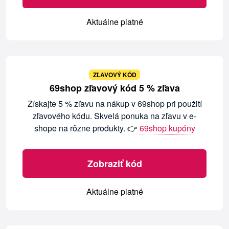
Aktuálne platné
ZĽAVOVÝ KÓD
69shop zľavový kód 5 % zľava
Získajte 5 % zľavu na nákup v 69shop pri použití
zľavového kódu. Skvelá ponuka na zľavu v e-
shope na rôzne produkty. 👉
69shop kupóny
Zobraziť kód
Aktuálne platné