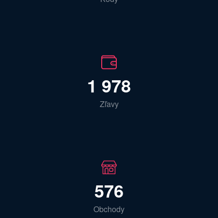
1 978
Zľavy
576
Obchody