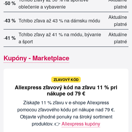
-
50 %
oblečenie a vybavenie
platné
Aktuálne
-
43 %
Tchibo zľava až 43 % na dámsku módu
platné
Tchibo zľavy až 41 % na módu, bývanie
Aktuálne
-
41 %
a šport
platné
Kupóny - Marketplace
ZĽAVOVÝ KÓD
Aliexpress zľavový kód na zľavu 11 % pri
nákupe od 79 €
Získajte 11 % zľavu v e-shope Aliexpress
pomocou zľavového kódu pri nákupe nad 79 €.
Objavte výhodné ponuky na široký sortiment
produktov. 👉
Aliexpress kupóny