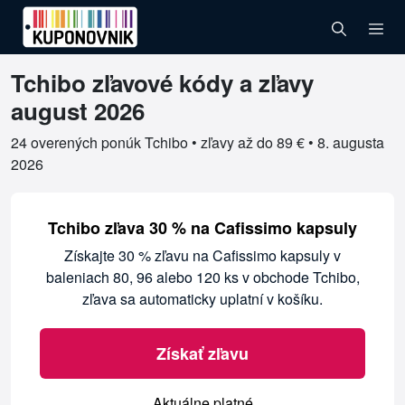
Tchibo zľavové kódy a zľavy
Overené kupóny pre Tchibo
august 2026
24 overených ponúk Tchibo • zľavy až do 89 € •
8. augusta
2026
Tchibo zľava 30 % na Cafissimo kapsuly
Získajte 30 % zľavu na Cafissimo kapsuly v
baleniach 80, 96 alebo 120 ks v obchode Tchibo,
zľava sa automaticky uplatní v košíku.
Získať zľavu
Aktuálne platné