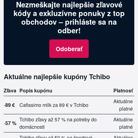
Nezmeškajte najlepšie zľavové
kódy a exkluzívne ponuky z top
obchodov – prihláste sa na
odber!
Odoberať
Aktuálne najlepšie kupóny Tchibo
Zľava
Popis kupónu
Platnosť
Aktuálne
-
89 €
Cafissimo milk za 89 € v Tchibo
platné
Tchibo zľavy až 57 % na potreby do
Aktuálne
-
57 %
domácnosti
platné
Tchibo zľavy až 50 % na športové
Aktuálne