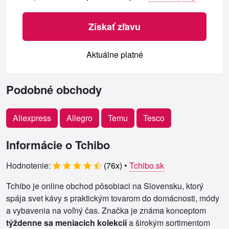
Získať zľavu
Aktuálne platné
Podobné obchody
Aliexpress
Allegro
Temu
Tesco
Informácie o Tchibo
Hodnotenie:
(
76
x)
•
Tchibo.sk
Tchibo je online obchod pôsobiaci na Slovensku, ktorý
spája svet kávy s praktickým tovarom do domácnosti, módy
a vybavenia na voľný čas. Značka je známa konceptom
týždenne sa meniacich kolekcií
a širokým sortimentom