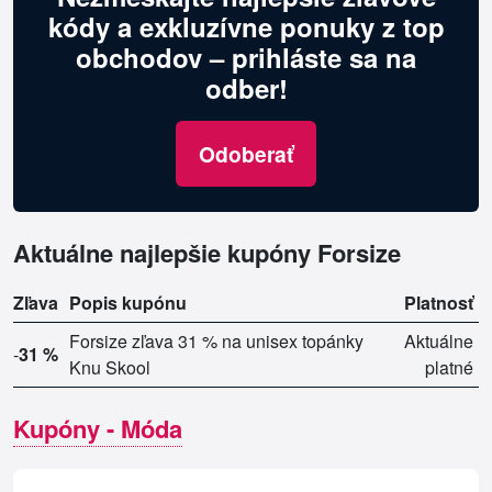
kódy a exkluzívne ponuky z top
obchodov – prihláste sa na
odber!
Odoberať
Aktuálne najlepšie kupóny Forsize
Zľava
Popis kupónu
Platnosť
Forsize zľava 31 % na unisex topánky
Aktuálne
-
31 %
Knu Skool
platné
Kupóny - Móda