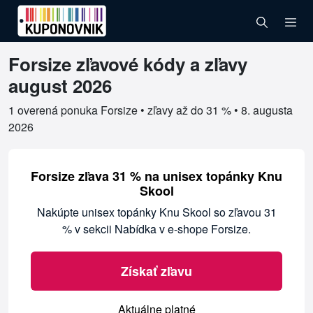
Forsize zľavové kódy a zľavy
Overené kupóny pre Forsize
august 2026
1 overená ponuka Forsize • zľavy až do 31 % •
8. augusta
2026
Forsize zľava 31 % na unisex topánky Knu
Skool
Nakúpte unisex topánky Knu Skool so zľavou 31
% v sekcii Nabídka v e-shope Forsize.
Získať zľavu
Aktuálne platné