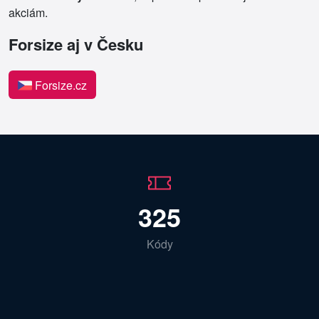
akciám.
Forsize aj v Česku
Forsize.cz
325
Kódy