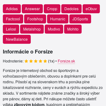
Adidas
Answear
Cropp
Dedoles
eObuv
Factcool
Footshop
Humanic
JDSports
Lelosi
Metalshop
Modivo
Mohito
NewBalance
Informácie o Forsize
Hodnotenie:
(
1
x)
•
Forsize.sk
Forsize je internetový obchod so športovým a
voľnočasovým oblečením, obuvou a doplnkami pre celú
rodinu. Pôsobí aj na slovenskom trhu a ponúka plne
lokalizované rozhranie, ceny v eurách a rýchlu expedíciu zo
skladu. V sortimente nájdete známe značky a široký výber
pre pánov, dámy aj deti. Pri nákupe môžete často ušetriť
vďaka
zľavovým kódom
, kupónom a prebiehajúcim