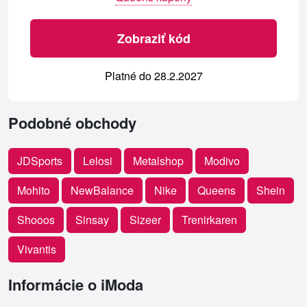
Zobraziť kód
Platné do 28.2.2027
Podobné obchody
JDSports
Lelosi
Metalshop
Modivo
Mohito
NewBalance
Nike
Queens
Shein
Shooos
Sinsay
Sizeer
Trenirkaren
Vivantis
Informácie o iModa