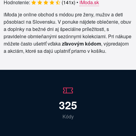
Hodnotenie:
(
141
x)
•
iModa.sk
iModa je online obchod s módou pre ženy, mužov a deti
pôsobiaci na Slovensku. V ponuke nájdete oblečenie, obuv
a doplnky na bežné dni aj špeciálne príležitosti, s
pravidelne obmieňanými sezónnymi kolekciami. Pri nákupe
môžete často ušetriť vďaka
zľavovým kódom
, výpredajom
a akciám, ktoré sa dajú uplatniť priamo v košíku.
325
Kódy