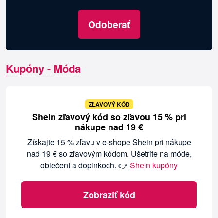
Odoberať
Kupóny - Móda
ZĽAVOVÝ KÓD
Shein zľavový kód so zľavou 15 % pri
nákupe nad 19 €
Získajte 15 % zľavu v e-shope Shein pri nákupe
nad 19 € so zľavovým kódom. Ušetrite na móde,
oblečení a doplnkoch. 👉
Shein kupóny
Zobraziť kód