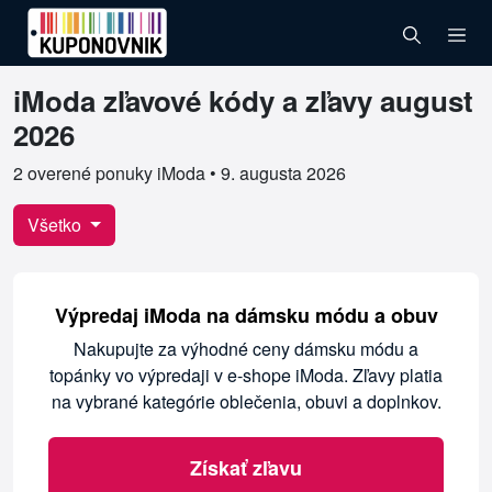
iModa zľavové kódy a zľavy august
Overené kupóny pre iModa
2026
2 overené ponuky iModa •
9. augusta 2026
Všetko
Výpredaj iModa na dámsku módu a obuv
Nakupujte za výhodné ceny dámsku módu a
topánky vo výpredaji v e-shope iModa. Zľavy platia
na vybrané kategórie oblečenia, obuvi a doplnkov.
Získať zľavu