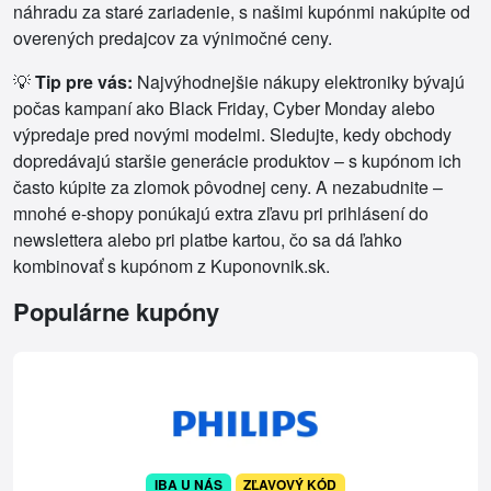
náhradu za staré zariadenie, s našimi kupónmi nakúpite od
overených predajcov za výnimočné ceny.
💡
Tip pre vás:
Najvýhodnejšie nákupy elektroniky bývajú
počas kampaní ako Black Friday, Cyber Monday alebo
výpredaje pred novými modelmi. Sledujte, kedy obchody
dopredávajú staršie generácie produktov – s kupónom ich
často kúpite za zlomok pôvodnej ceny. A nezabudnite –
mnohé e-shopy ponúkajú extra zľavu pri prihlásení do
newslettera alebo pri platbe kartou, čo sa dá ľahko
kombinovať s kupónom z Kuponovnik.sk.
Populárne kupóny
IBA U NÁS
ZĽAVOVÝ KÓD