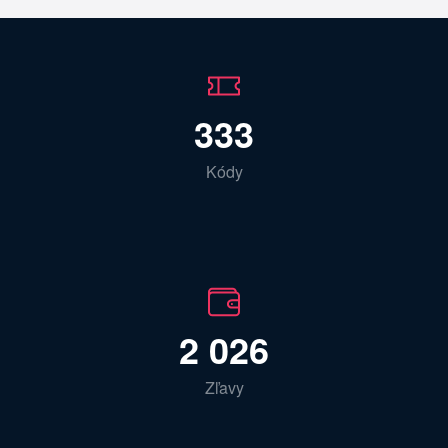
333
Kódy
2 026
Zľavy