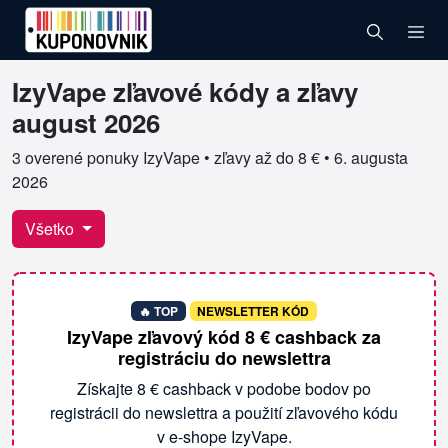
IzyVape zľavové kódy a zľavy
Overené kupóny pre IzyVape
august 2026
3 overené ponuky IzyVape • zľavy až do 8 € •
6. augusta
2026
Všetko
🔥 TOP
NEWSLETTER KÓD
IzyVape zľavový kód 8 € cashback za
registráciu do newslettra
Získajte 8 € cashback v podobe bodov po
registrácii do newslettra a použití zľavového kódu
v e-shope IzyVape.