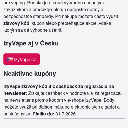
pre vaping. Ponuka je určená výhradne dospelým
zákazníkom a produkty spĺňajú európske normy a
bezpečnostné štandardy. Pri nákupe môžete často využiť
zľavový kód
, kupón alebo prebiehajúce akcie, vďaka
ktorým sa dá výhodne ušetriť.
IzyVape aj v Česku
IzyVape.cz
Neaktívne kupóny
IzyVape zľavový kód 8 € cashback za registráciu na
newsletter:
Získajte cashback v hodnote 8 € za registráciu
na newsletter s promo kódom v e-shope IzyVape. Body
môžete využiť pri ďalšom nákupe elektronických cigariet a
príslušenstva.
Platilo do:
31.7.2026