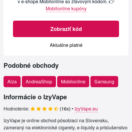
v e-shope Mobilonline so zľavovým kódom. 👉
Mobilonline kupóny
Zobraziť kód
Aktuálne platné
Podobné obchody
Alza
AndreaShop
Mobilonline
Samsung
Informácie o IzyVape
Hodnotenie:
(
16
x)
•
IzyVape.eu
IzyVape je online obchod pôsobiaci na Slovensku,
zameraný na elektronické cigarety, e‑liquidy a príslušenstvo