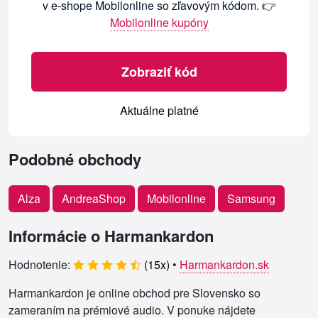
v e-shope Mobilonline so zľavovým kódom. 👉
Mobilonline kupóny
Zobraziť kód
Aktuálne platné
Podobné obchody
Alza
AndreaShop
Mobilonline
Samsung
Informácie o Harmankardon
Hodnotenie:
(
15
x)
•
Harmankardon.sk
Harmankardon je online obchod pre Slovensko so
zameraním na prémiové audio. V ponuke nájdete