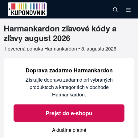
Harmankardon zľavové kódy a
Overené kupóny pre Harmankardon
zľavy august 2026
1 overená ponuka Harmankardon •
8. augusta 2026
Doprava zadarmo Harmankardon
Získajte dopravu zadarmo pri vybraných
produktoch a kategóriách v obchode
Harmankardon.
Prejsť do e-shopu
Aktuálne platné