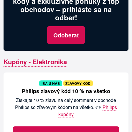
kódy a exkluzívne ponuky z top
obchodov – prihláste sa na
odber!
Odoberať
Kupóny - Elektronika
IBA U NÁS
ZĽAVOVÝ KÓD
Philips zľavový kód 10 % na všetko
Získajte 10 % zľavu na celý sortiment v obchode
Philips so zľavovým kódom na všetko. 👉
Philips
kupóny