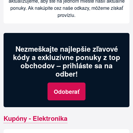
aktualizujeme, aby ste na jednom mieste našli aktuálne
ponuky. Ak nakúpite cez naše odkazy, môžeme získať
províziu.
Nezmeškajte najlepšie zľavové
kódy a exkluzívne ponuky z top
obchodov – prihláste sa na
odber!
Odoberať
Kupóny - Elektronika