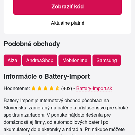
Zobraziť kód
Aktuálne platné
Podobné obchody
Alza
AndreaShop
Mobilonline
Samsung
Informácie o Battery-Import
Hodnotenie:
(
40
x)
•
Battery-Import.sk
Battery-Import je internetový obchod pôsobiaci na
Slovensku, zameraný na batérie a príslušenstvo pre široké
spektrum zariadení. V ponuke nájdete riešenia pre
domácnosti aj firmy, od automobilových batérií po
akumulátory do elektroniky a náradia. Pri nákupe môžete