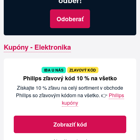
odber!
Odoberať
Kupóny - Elektronika
IBA U NÁS
ZĽAVOVÝ KÓD
Philips zľavový kód 10 % na všetko
Získajte 10 % zľavu na celý sortiment v obchode
Philips so zľavovým kódom na všetko. 👉
Philips
kupóny
Zobraziť kód