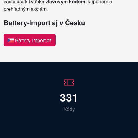
často ušetriť vďaka
zľavovým kódom
, kupónom a
prehľadným akciám.
Battery-Import aj v Česku
Battery-Import.cz
331
Kódy