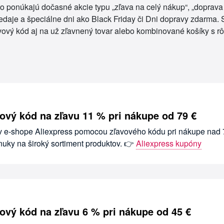
 ponúkajú dočasné akcie typu „zľava na celý nákup“, „doprava 
aje a špeciálne dni ako Black Friday či Dni dopravy zdarma. S
ový kód aj na už zľavnený tovar alebo kombinované košíky s r
vový kód na zľavu 11 % pri nákupe od 79 €
 v e-shope Aliexpress pomocou zľavového kódu pri nákupe nad 
uky na široký sortiment produktov. 👉
Aliexpress kupóny
vový kód na zľavu 6 % pri nákupe od 45 €