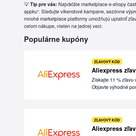
💡
Tip pre vás:
Najväčšie marketplace e-shopy často
appku“. Sledujte víkendové kampane, sezónne výpred
mnohé marketplace platformy umožňujú uplatniť zľav
celom nákupe, nielen na jednej veci.
Populárne kupóny
ZĽAVOVÝ KÓD
Aliexpress zľa
Získajte 11 % zľavu
Objavte výhodné pon
ZĽAVOVÝ KÓD
Aliexpress zľa