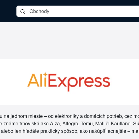
na jednom mieste – od elektroniky a domácich potrieb, cez módu
 známe trhoviská ako Alza, Allegro, Temu, Mall či Kaufland. Sú 
v alebo len hľadáte praktický spôsob, ako nakúpiť lacnejšie – m