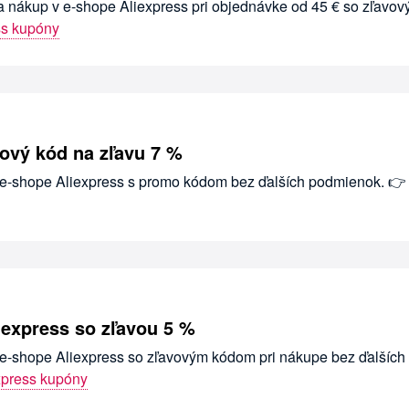
na nákup v e-shope Aliexpress pri objednávke od 45 € so zľavo
ss kupóny
vový kód na zľavu 7 %
v e-shope Aliexpress s promo kódom bez ďalších podmienok. 👉
iexpress so zľavou 5 %
v e-shope Aliexpress so zľavovým kódom pri nákupe bez ďalších
xpress kupóny