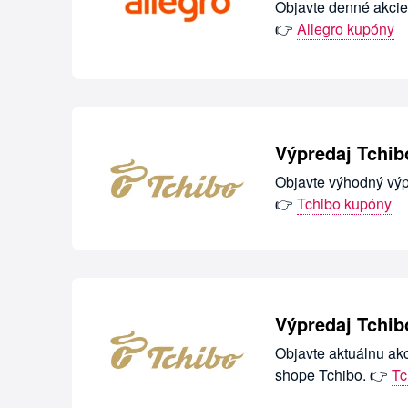
Objavte denné akcie
👉
Allegro kupóny
Výpredaj Tchib
Objavte výhodný výp
👉
Tchibo kupóny
Výpredaj Tchib
Objavte aktuálnu ak
shope Tchibo. 👉
Tc