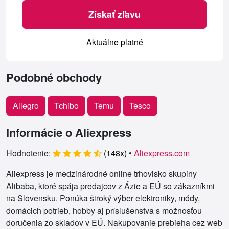
Získať zľavu
Aktuálne platné
Podobné obchody
Allegro
Tchibo
Temu
Tesco
Informácie o Aliexpress
Hodnotenie:
(
148
x)
•
Aliexpress.com
Aliexpress je medzinárodné online trhovisko skupiny
Alibaba, ktoré spája predajcov z Ázie a EÚ so zákazníkmi
na Slovensku. Ponúka široký výber elektroniky, módy,
domácich potrieb, hobby aj príslušenstva s možnosťou
doručenia zo skladov v EÚ. Nakupovanie prebieha cez web