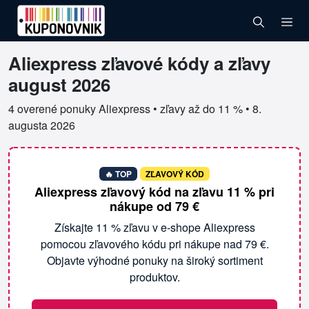
Aliexpress zľavové kódy a zľavy
Overené kupóny pre Aliexpress
august 2026
4 overené ponuky Aliexpress • zľavy až do 11 % •
8.
augusta 2026
🔥 TOP
ZĽAVOVÝ KÓD
Aliexpress zľavový kód na zľavu 11 % pri
nákupe od 79 €
Získajte 11 % zľavu v e-shope Aliexpress
pomocou zľavového kódu pri nákupe nad 79 €.
Objavte výhodné ponuky na široký sortiment
produktov.