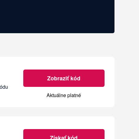
Zobraziť kód
kódu
Aktuálne platné
Získať kód