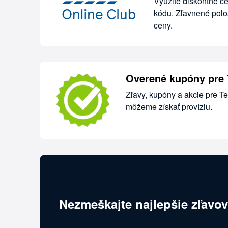
Využite diskontné ce
kódu. Zľavnené polo
ceny.
Overené kupóny pre
Zľavy, kupóny a akcie pre T
môžeme získať províziu.
Nezmeškajte najlepšie zľavov