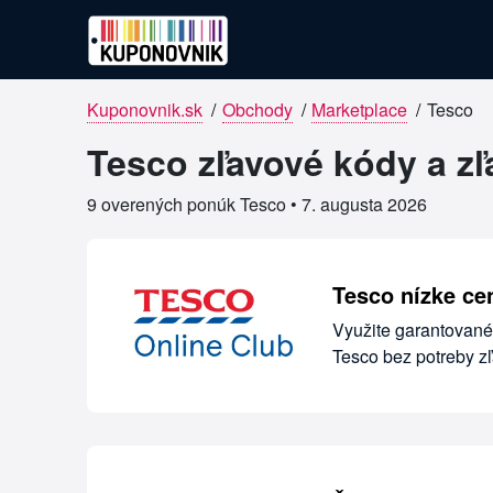
Kuponovnik.sk
/
Obchody
/
Marketplace
/
Tesco
Overené kupóny pre Tesco
Tesco zľavové kódy a z
9 overených ponúk Tesco •
7. augusta 2026
Tesco nízke ce
Využite garantované
Tesco bez potreby zľ