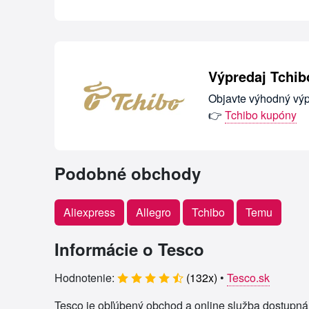
Výpredaj Tchib
Objavte výhodný výp
👉
Tchibo kupóny
Podobné obchody
Aliexpress
Allegro
Tchibo
Temu
Informácie o Tesco
Hodnotenie:
(
132
x)
•
Tesco.sk
Tesco je obľúbený obchod a online služba dostupná