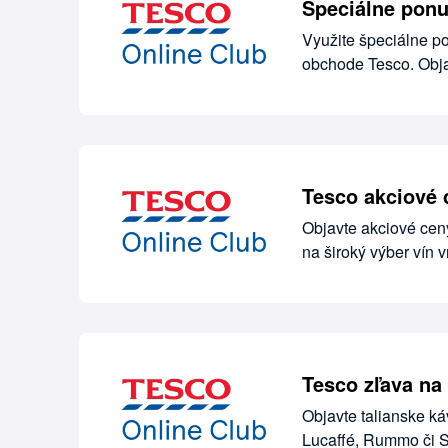
Špeciálne ponu
Využite špeciálne po
obchode Tesco. Obja
Tesco akciové 
Objavte akciové ceny
na široký výber vín 
Tesco zľava na 
Objavte talianske ká
Lucaffé, Rummo či S