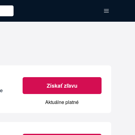
Získať zľavu
de
Aktuálne platné