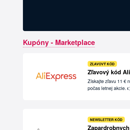
Kupóny - Marketplace
ZĽAVOVÝ KÓD
Zľavový kód Al
Získajte zľavu 11 €
počas letnej akcie. 
NEWSLETTER KÓD
Zapardrobnych 