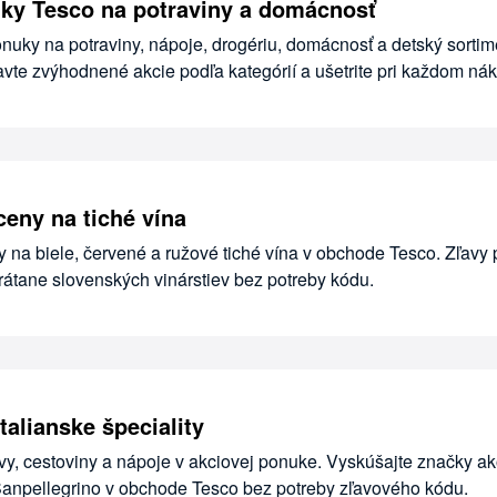
ky Tesco na potraviny a domácnosť
nuky na potraviny, nápoje, drogériu, domácnosť a detský sortim
vte zvýhodnené akcie podľa kategórií a ušetrite pri každom ná
ceny na tiché vína
 na biele, červené a ružové tiché vína v obchode Tesco. Zľavy p
vrátane slovenských vinárstiev bez potreby kódu.
talianske špeciality
vy, cestoviny a nápoje v akciovej ponuke. Vyskúšajte značky a
anpellegrino v obchode Tesco bez potreby zľavového kódu.