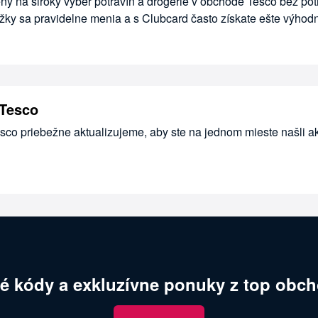
ny na široký výber potravín a drogérie v obchode Tesco bez po
žky sa pravidelne menia a s Clubcard často získate ešte výhod
 Tesco
esco priebežne aktualizujeme, aby ste na jednom mieste našli a
é kódy a exkluzívne ponuky z top obch