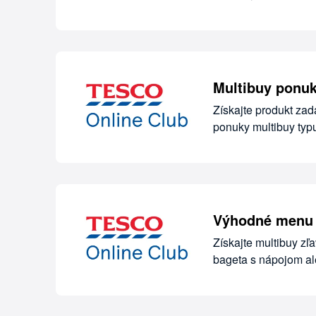
Multibuy ponu
Získajte produkt za
ponuky multibuy typu 
Výhodné menu 
Získajte multibuy zľ
bageta s nápojom al