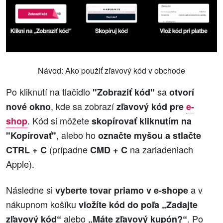
Návod: Ako použiť zľavový kód v obchode
Po kliknutí na tlačidlo
sa
"Zobraziť kód"
otvorí
, kde sa zobrazí
nové okno
zľavový kód pre
e-
. Kód si môžete
shop
skopírovať kliknutím na
, alebo ho
"Kopírovať"
označte myšou a stlačte
(prípadne
na zariadeniach
CTRL + C
CMD + C
Apple).
Následne si
a v
vyberte tovar priamo v e-shope
nákupnom košíku
vložíte kód do poľa „Zadajte
alebo
. Po
zľavový kód“
„Máte zľavový kupón?“