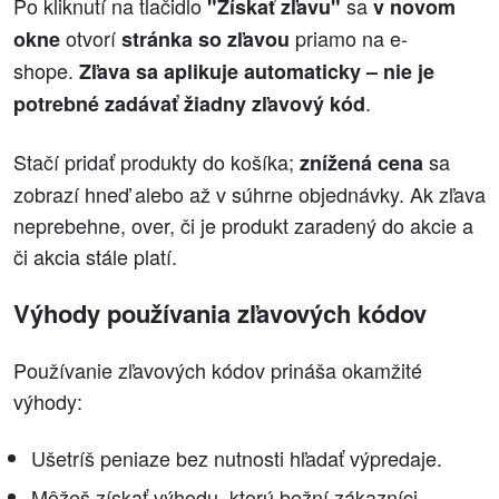
Po kliknutí na tlačidlo
sa
"Získať zľavu"
v novom
otvorí
priamo na e-
okne
stránka so zľavou
shope.
Zľava sa aplikuje automaticky – nie je
.
potrebné zadávať žiadny zľavový kód
Stačí pridať produkty do košíka;
sa
znížená cena
zobrazí hneď alebo až v súhrne objednávky. Ak zľava
neprebehne, over, či je produkt zaradený do akcie a
či akcia stále platí.
Výhody používania zľavových kódov
Používanie zľavových kódov prináša okamžité
výhody:
Ušetríš peniaze bez nutnosti hľadať výpredaje.
Môžeš získať výhodu, ktorú bežní zákazníci