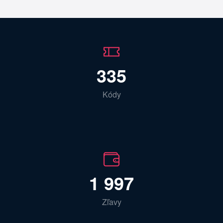
335
Kódy
1 997
Zľavy