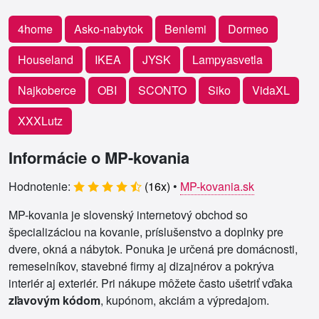
4home
Asko-nabytok
Benlemi
Dormeo
Houseland
IKEA
JYSK
Lampyasvetla
Najkoberce
OBI
SCONTO
Siko
VidaXL
XXXLutz
Informácie o MP-kovania
Hodnotenie:
(
16
x)
•
MP-kovania.sk
MP-kovania je slovenský internetový obchod so
špecializáciou na kovanie, príslušenstvo a doplnky pre
dvere, okná a nábytok. Ponuka je určená pre domácnosti,
remeselníkov, stavebné firmy aj dizajnérov a pokrýva
interiér aj exteriér. Pri nákupe môžete často ušetriť vďaka
zľavovým kódom
, kupónom, akciám a výpredajom.