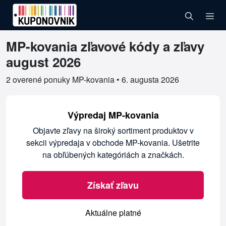
MP-kovania zľavové kódy a zľavy
Overené kupóny pre MP-kovania
august 2026
2 overené ponuky MP-kovania •
6. augusta 2026
Výpredaj MP-kovania
Objavte zľavy na široký sortiment produktov v
sekcii výpredaja v obchode MP-kovania. Ušetrite
na obľúbených kategóriách a značkách.
Získať zľavu
Aktuálne platné