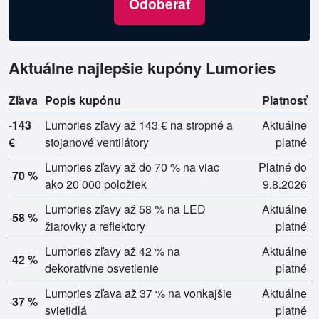
Odoberať
Aktuálne najlepšie kupóny Lumories
Zľava
Popis kupónu
Platnosť
-
143
Lumories zľavy až 143 € na stropné a
Aktuálne
€
stojanové ventilátory
platné
Lumories zľavy až do 70 % na viac
Platné do
-
70 %
ako 20 000 položiek
9.8.2026
Lumories zľavy až 58 % na LED
Aktuálne
-
58 %
žiarovky a reflektory
platné
Lumories zľavy až 42 % na
Aktuálne
-
42 %
dekoratívne osvetlenie
platné
Lumories zľava až 37 % na vonkajšie
Aktuálne
-
37 %
svietidlá
platné