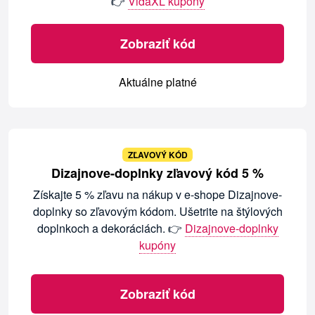
👉
VidaXL kupóny
Zobraziť kód
Aktuálne platné
ZĽAVOVÝ KÓD
Dizajnove-doplnky zľavový kód 5 %
Získajte 5 % zľavu na nákup v e-shope Dizajnove-
doplnky so zľavovým kódom. Ušetrite na štýlových
doplnkoch a dekoráciách. 👉
Dizajnove-doplnky
kupóny
Zobraziť kód