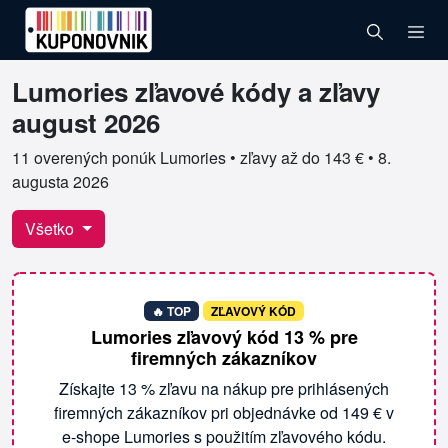
Lumories zľavové kódy a zľavy
Overené kupóny pre Lumories
august 2026
11 overených ponúk Lumories • zľavy až do 143 € •
8.
augusta 2026
Všetko
🔥 TOP
ZĽAVOVÝ KÓD
Lumories zľavový kód 13 % pre
firemných zákazníkov
Získajte 13 % zľavu na nákup pre prihlásených
firemných zákazníkov pri objednávke od 149 € v
e-shope Lumories s použitím zľavového kódu.