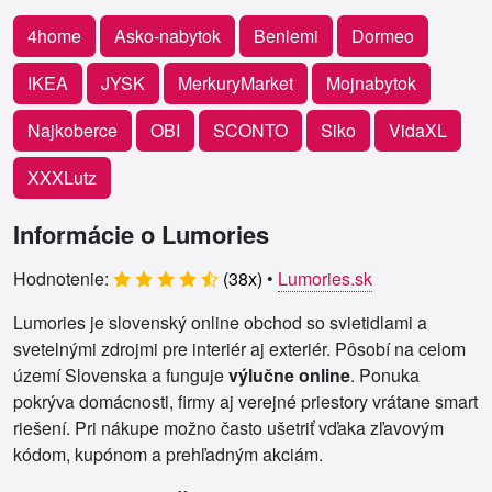
4home
Asko-nabytok
Benlemi
Dormeo
IKEA
JYSK
MerkuryMarket
Mojnabytok
Najkoberce
OBI
SCONTO
Siko
VidaXL
XXXLutz
Informácie o Lumories
Hodnotenie:
(
38
x)
•
Lumories.sk
Lumories je slovenský online obchod so svietidlami a
svetelnými zdrojmi pre interiér aj exteriér. Pôsobí na celom
území Slovenska a funguje
výlučne online
. Ponuka
pokrýva domácnosti, firmy aj verejné priestory vrátane smart
riešení. Pri nákupe možno často ušetriť vďaka zľavovým
kódom, kupónom a prehľadným akciám.