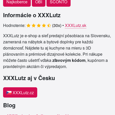
Najkoberce
OBI
SCONTO
Informácie o XXXLutz
Hodnotenie:
(
30
x)
•
XXXLutz.sk
XXXLutz je e-shop a sieť predajní pôsobiaca na Slovensku,
zameraná na nábytok a bytové doplnky pre každú
domácnosť. Nájdete tu aj kuchyne na mieru s 3D
plánovaním a prémiové dizajnové kolekcie. Pri nákupe
môžete často ušetriť vďaka
zľavovým kódom
, kupónom a
pravidelným akciám či výpredajom.
XXXLutz aj v Česku
XXXLutz.cz
Blog