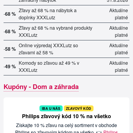
Zľavy až 68 % na nábytok a
Aktuálne
-
68 %
doplnky XXXLutz
platné
Zľavy až 68 % na vybrané produkty
Aktuálne
-
68 %
XXXLutz
platné
Online výpredaj XXXLutz so
Aktuálne
-
58 %
zľavami až 58 %
platné
Komody so zľavou až 49 % v
Aktuálne
-
49 %
XXXLutz
platné
Kupóny - Dom a záhrada
IBA U NÁS
ZĽAVOVÝ KÓD
Philips zľavový kód 10 % na všetko
Získajte 10 % zľavu na celý sortiment v obchode
Philips so zľavovým kódom na všetko. 👉
Philips