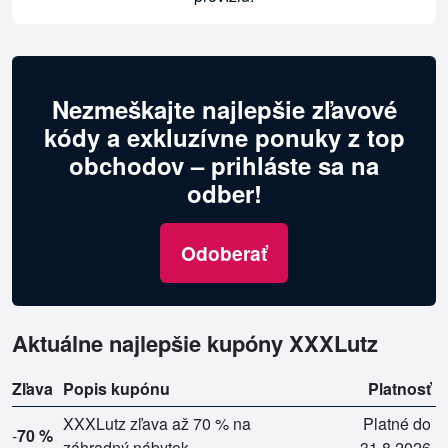
Nezmeškajte najlepšie zľavové
kódy a exkluzívne ponuky z top
obchodov – prihláste sa na
odber!
Odoberať
Aktuálne najlepšie kupóny XXXLutz
Zľava
Popis kupónu
Platnosť
XXXLutz zľava až 70 % na
Platné do
-
70 %
záhradný nábytok
31.8.2026