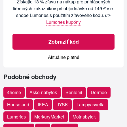
Získajte 13 % zľavu na nákup pre prihlásených
firemných zákazníkov pri objednávke od 149 € v e-
shope Lumories s použitím zľavového kódu. 👉
Lumories kupóny
Zobraziť kód
Aktuálne platné
Podobné obchody
4home
Asko-nabytok
Benlemi
Dormeo
Houseland
IKEA
JYSK
Lampyasvetla
Lumories
MerkuryMarket
Mojnabytok