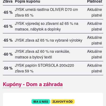
Zľava
Popis kupónu
Platnosť
JYSK umelá rastlina OLIVER D70 cm
Aktuálne
-
65 %
zľava 65 %
platné
JYSK výpredaj so zľavami až 65 % na
Aktuálne
-
65 %
matrace, nábytok a doplnky
platné
Aktuálne
-
65 %
JYSK zľava až 65 % na vybrané výrobky
platné
JYSK zľava až 60 % na vankúše,
Aktuálne
-
60 %
matrace a bytový textil
platné
JYSK paplón STORSOLA 200x220
Aktuálne
-
59 %
zľava 59 %
platné
Kupóny - Dom a záhrada
IBA U NÁS
ZĽAVOVÝ KÓD