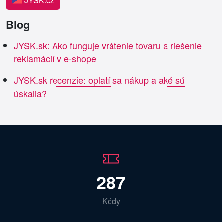
JYSK.cz
Blog
JYSK.sk: Ako funguje vrátenie tovaru a riešenie
reklamácií v e-shope
JYSK.sk recenzie: oplatí sa nákup a aké sú
úskalia?
287
Kódy