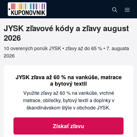
JYSK zľavové kódy a zľavy august
Overené kupóny pre JYSK
2026
10 overených ponúk JYSK • zľavy až do 65 % •
7. augusta
2026
JYSK zľava až 60 % na vankúše, matrace
a bytový textil
Využite zľavy až 60 % na vankúše, vrchné
matrace, obliečky, bytový textil a doplnky v
škandinávskom štýle v obchode JYSK.
Získať zľavu