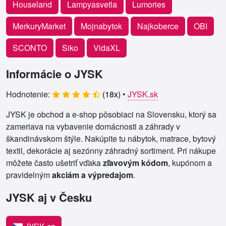
Houseland
Lampyasvetla
Lumories
MerkuryMarket
Mojnabytok
Najkoberce
OBI
SCONTO
Siko
VidaXL
Informácie o JYSK
Hodnotenie:
(
18
x)
•
JYSK.sk
JYSK je obchod a e‑shop pôsobiaci na Slovensku, ktorý sa
zameriava na vybavenie domácnosti a záhrady v
škandinávskom štýle. Nakúpite tu nábytok, matrace, bytový
textil, dekorácie aj sezónny záhradný sortiment. Pri nákupe
môžete často ušetriť vďaka
zľavovým kódom
, kupónom a
pravidelným
akciám a výpredajom
.
JYSK aj v Česku