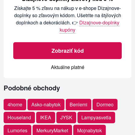
Získajte 5 % zľavu na nákup v e-shope Dizajnove-
doplnky so zľavovým kódom. Ušetrite na štýlových
doplnkoch a dekoráciách. 👉
Dizajnove-doplnky
kupóny
Zobraziť kód
Aktuálne platné
Podobné obchody
4home
Asko-nabytok
Benlemi
Dormeo
Houseland
IKEA
JYSK
Lampyasvetla
Lumories
MerkuryMarket
Mojnabytok