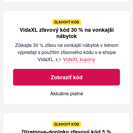
ZĽAVOVÝ KÓD
VidaXL zľavový kód 30 % na vonkajší
nábytok
Získajte 30 % zľavu na vonkajší nábytok v letnom
výpredaji s použitím zľavového kódu v e-shope
VidaXL. 👉
VidaXL kupóny
Zobraziť kód
Aktuálne platné
ZĽAVOVÝ KÓD
Dizajnove-doplnky zľavový kód 5 %