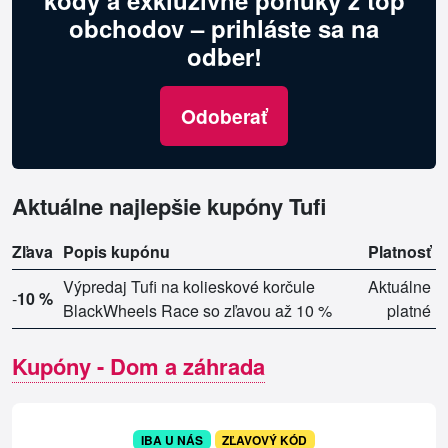
kódy a exkluzívne ponuky z top
obchodov – prihláste sa na
odber!
Odoberať
Aktuálne najlepšie kupóny Tufi
Zľava
Popis kupónu
Platnosť
Výpredaj Tufi na kolieskové korčule
Aktuálne
-
10 %
BlackWheels Race so zľavou až 10 %
platné
Kupóny - Dom a záhrada
IBA U NÁS
ZĽAVOVÝ KÓD