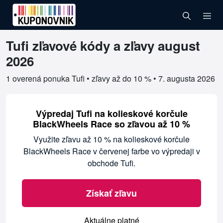
Tufi zľavové kódy a zľavy august
Overené kupóny pre Tufi
2026
1 overená ponuka Tufi • zľavy až do 10 % •
7. augusta 2026
Výpredaj Tufi na kolieskové korčule
BlackWheels Race so zľavou až 10 %
Využite zľavu až 10 % na kolieskové korčule
BlackWheels Race v červenej farbe vo výpredaji v
obchode Tufi.
Získať zľavu
Aktuálne platné