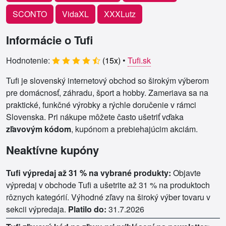
SCONTO
VidaXL
XXXLutz
Informácie o Tufi
Hodnotenie:
(
15
x)
•
Tufi.sk
Tufi je slovenský internetový obchod so širokým výberom
pre domácnosť, záhradu, šport a hobby. Zameriava sa na
praktické, funkčné výrobky a rýchle doručenie v rámci
Slovenska. Pri nákupe môžete často ušetriť vďaka
zľavovým kódom
, kupónom a prebiehajúcim akciám.
Neaktívne kupóny
Tufi výpredaj až 31 % na vybrané produkty:
Objavte
výpredaj v obchode Tufi a ušetrite až 31 % na produktoch
rôznych kategórií. Výhodné zľavy na široký výber tovaru v
sekcii výpredaja.
Platilo do:
31.7.2026