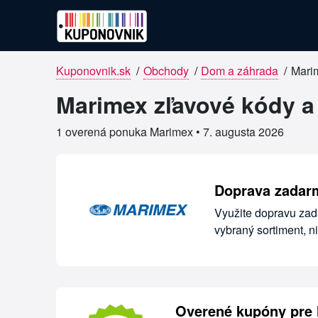
Kuponovnik.sk
/
Obchody
/
Dom a záhrada
/
Mari
Overené kupóny pre Marimex
Marimex zľavové kódy a
1 overená ponuka Marimex •
7. augusta 2026
Doprava zadar
Využite dopravu zad
vybraný sortiment, ni
Overené kupóny pre