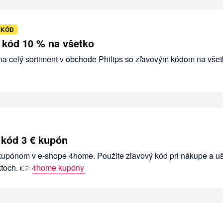
 KÓD
ý kód 10 % na všetko
 na celý sortiment v obchode Philips so zľavovým kódom na všet
 kód 3 € kupón
 kupónom v e-shope 4home. Použite zľavový kód pri nákupe a uš
ktoch. 👉
4home kupóny