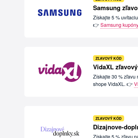
Samsung zľavov
Získajte 5 % uvítaci
👉
Samsung kupón
ZĽAVOVÝ KÓD
VidaXL zľavový
Získajte 30 % zľavu 
shope VidaXL. 👉
V
ZĽAVOVÝ KÓD
Dizajnove-dopl
Získajte 5 % zľavu 