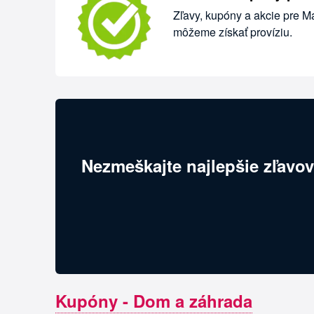
Zľavy, kupóny a akcie pre M
môžeme získať províziu.
Nezmeškajte najlepšie zľavov
Kupóny - Dom a záhrada