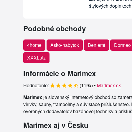
štýlových doplnkoch
Podobné obchody
4home
Asko-nabytok
Benlemi
Dormeo
XXXLutz
Informácie o Marimex
Hodnotenie:
(
119
x)
•
Marimex.sk
Marimex
je slovenský internetový obchod so zamer
vírivky, sauny, trampolíny a súvisiace príslušenstvo
overených dodávateľov bazénovej techniky a príslu
Marimex aj v Česku