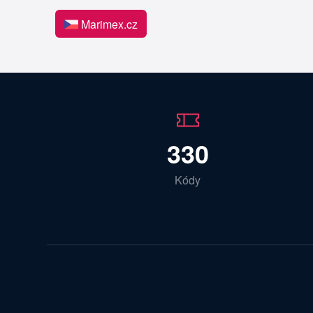
Marimex.cz
330
Kódy