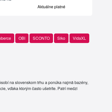
Aktuálne platné
oberce
OBI
SCONTO
Siko
VidaXL
Pôsobí na slovenskom trhu a ponúka najmä bazény,
cie, vďaka ktorým často ušetríte. Patrí medzi