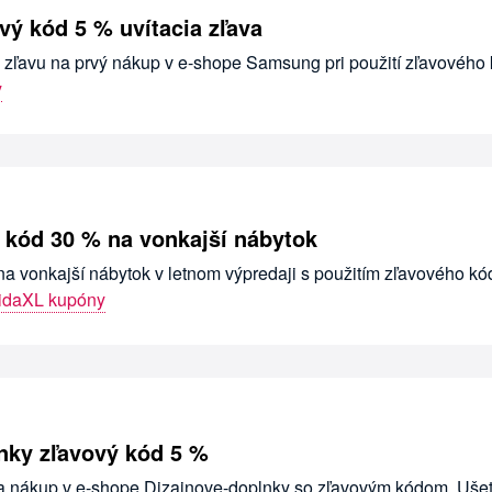
ý kód 5 % uvítacia zľava
u zľavu na prvý nákup v e-shope Samsung pri použití zľavového
y
 kód 30 % na vonkajší nábytok
na vonkajší nábytok v letnom výpredaji s použitím zľavového kó
idaXL kupóny
nky zľavový kód 5 %
na nákup v e-shope Dizajnove-doplnky so zľavovým kódom. Ušet