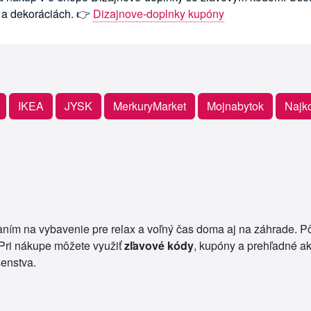
 a dekoráciách. 👉
Dizajnove-doplnky kupóny
IKEA
JYSK
MerkuryMarket
Mojnabytok
Najk
aním na vybavenie pre relax a voľný čas doma aj na záhrade. 
. Pri nákupe môžete využiť
zľavové kódy
, kupóny a prehľadné ak
šenstva.