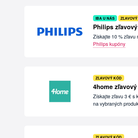
IBA U NÁS
ZĽAVOVÝ
Philips zľavov
Získajte 10 % zľavu
Philips kupóny
ZĽAVOVÝ KÓD
4home zľavový
Získajte zľavu 3 € s
na vybraných produ
ZĽAVOVÝ KÓD