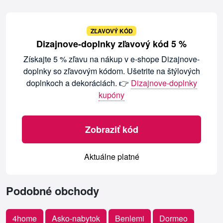
ZĽAVOVÝ KÓD
Dizajnove-doplnky zľavový kód 5 %
Získajte 5 % zľavu na nákup v e-shope Dizajnove-
doplnky so zľavovým kódom. Ušetrite na štýlových
doplnkoch a dekoráciách. 👉
Dizajnove-doplnky
kupóny
Zobraziť kód
Aktuálne platné
Podobné obchody
4home
Asko-nabytok
Benlemi
Dormeo