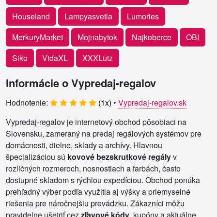
Houseland
Lampyasvetla
Lumories
MerkuryMarket
Mojnabytok
Najkoberce
OBI
Siko
VidaXL
XXXLutz
Informácie o Vypredaj-regalov
Hodnotenie:
(
1
x)
•
Vypredaj-regalov.sk
Vypredaj-regalov je internetový obchod pôsobiaci na
Slovensku, zameraný na predaj regálových systémov pre
domácnosti, dielne, sklady a archívy. Hlavnou
špecializáciou sú
kovové bezskrutkové regály
v
rozličných rozmeroch, nosnostiach a farbách, často
dostupné skladom s rýchlou expedíciou. Obchod ponúka
prehľadný výber podľa využitia aj výšky a priemyselné
riešenia pre náročnejšiu prevádzku. Zákazníci môžu
pravidelne ušetriť cez
zľavové kódy
, kupóny a aktuálne