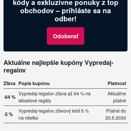
kódy a exkluzívne ponuky z top
obchodov – prihláste sa na
odber!
Odoberať
Aktuálne najlepšie kupóny Vypredaj-
regalov
Zľava
Popis kupónu
Platnosť
Vypredaj-regalov zľava až 64 % na
Aktuálne
-
64 %
skladové regály
platné
Vypredaj-regalov zľavový kód 5 %
Platné do
-
5 %
na všetko
20.5.2030