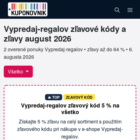
Vypredaj-regalov zľavové kódy a
Overené kupóny pre Vypredaj-regalov
zľavy august 2026
2 overené ponuky Vypredaj-regalov • zľavy až do 64 % •
6.
augusta 2026
Všetko
🔥 TOP
ZĽAVOVÝ KÓD
Vypredaj-regalov zľavový kód 5 % na
všetko
Získajte 5 % zľavu na celý sortiment s použitím
zľavového kódu pri nákupe v e-shope Vypredaj-
regalov.