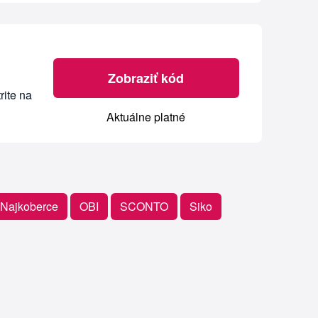
Zobraziť kód
rite na
Aktuálne platné
Najkoberce
OBI
SCONTO
Siko