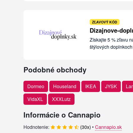
ZĽAVOVÝ KÓD
Dizajnove-dopl
Získajte 5 % zľavu 
štýlových doplnkoch
Podobné obchody
Dormeo
Houseland
IKEA
JYSK
La
VidaXL
XXXLutz
Informácie o Cannapio
Hodnotenie:
(
30
x)
•
Cannapio.sk