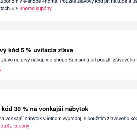
 kupónom v e-shope 4home. Použite zľavový kód pri nákupe a uš
ktoch. 👉
4home kupóny
ý kód 5 % uvítacia zľava
u zľavu na prvý nákup v e-shope Samsung pri použití zľavového
y
 kód 30 % na vonkajší nábytok
na vonkajší nábytok v letnom výpredaji s použitím zľavového kó
idaXL kupóny