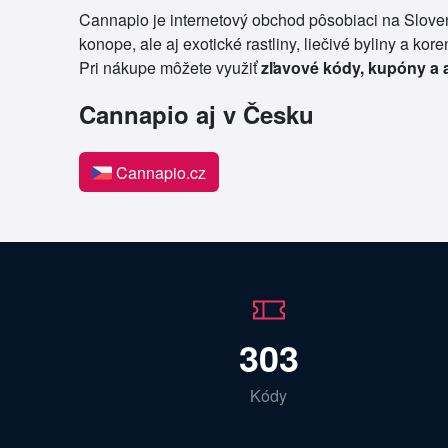
Cannapio je internetový obchod pôsobiaci na Sloven
konope, ale aj exotické rastliny, liečivé byliny a k
Pri nákupe môžete využiť
zľavové kódy, kupóny a 
Cannapio aj v Česku
Cannapio.cz
303
Kódy