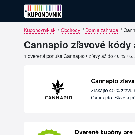
Kuponovnik.sk
/
Obchody
/
Dom a záhrada
/
Cann
Overené kupóny pre Cannapio
Cannapio zľavové kódy 
1 overená ponuka Cannapio • zľavy až do 40 % •
6.
Cannapio zľava
Získajte 40 % zľavu
Cannapio. Skvelá prí
Overené kupóny pre