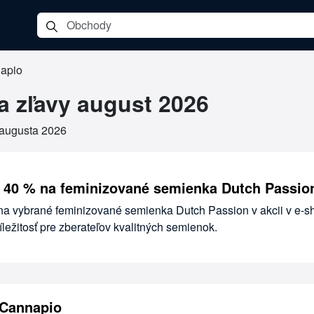
apio
a zľavy august 2026
 augusta 2026
 40 % na feminizované semienka Dutch Passio
 na vybrané feminizované semienka Dutch Passion v akcii v e-
ležitosť pre zberateľov kvalitných semienok.
 Cannapio