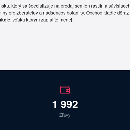
sku, ktorý sa špecializuje na predaj semien rastlín a súvisia
oreniny pre zberateľov a nadšencov botaniky. Obchod kladie dôraz
akcie
, vďaka ktorým zaplatíte menej.
1 992
Zľavy