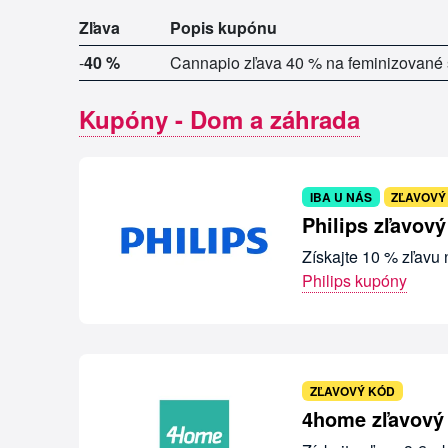
Zľava
Popis kupónu
-
40 %
Cannapio zľava 40 % na feminizované
Kupóny - Dom a záhrada
IBA U NÁS
ZĽAVOVÝ
Philips zľavov
Získajte 10 % zľavu
Philips kupóny
ZĽAVOVÝ KÓD
4home zľavový