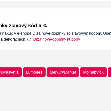
nky zľavový kód 5 %
na nákup v e-shope Dizajnove-doplnky so zľavovým kódom. Ušet
 a dekoráciách. 👉
Dizajnove-doplnky kupóny
mpyasvetla
Lumories
MerkuryMarket
Mojnabytok