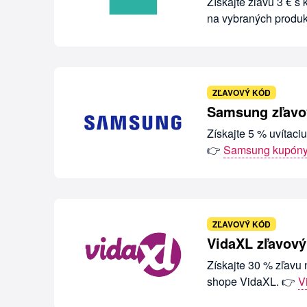
Získajte zľavu 3 € s
na vybraných produ
ZĽAVOVÝ KÓD
Samsung zľavov
Získajte 5 % uvítaci
👉
Samsung kupón
ZĽAVOVÝ KÓD
VidaXL zľavový
Získajte 30 % zľavu 
shope VidaXL. 👉
V