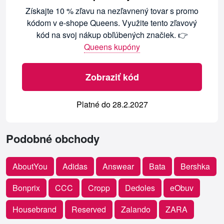
Získajte 10 % zľavu na nezľavnený tovar s promo
kódom v e-shope Queens. Využite tento zľavový
kód na svoj nákup obľúbených značiek. 👉
Queens kupóny
Zobraziť kód
Platné do 28.2.2027
Podobné obchody
AboutYou
Adidas
Answear
Bata
Bershka
Bonprix
CCC
Cropp
Dedoles
eObuv
Housebrand
Reserved
Zalando
ZARA