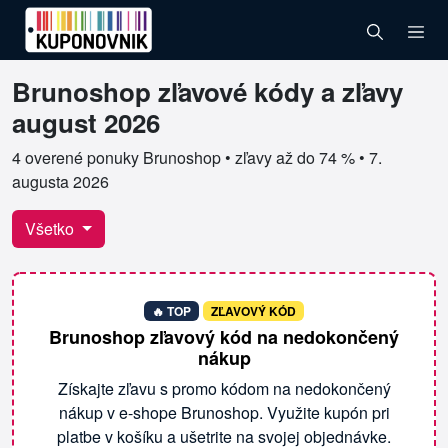
Brunoshop zľavové kódy a zľavy
Overené kupóny pre Brunoshop
august 2026
4 overené ponuky Brunoshop • zľavy až do 74 % •
7.
augusta 2026
Všetko
🔥 TOP
ZĽAVOVÝ KÓD
Brunoshop zľavový kód na nedokončený
nákup
Získajte zľavu s promo kódom na nedokončený
nákup v e-shope Brunoshop. Využite kupón pri
platbe v košíku a ušetrite na svojej objednávke.