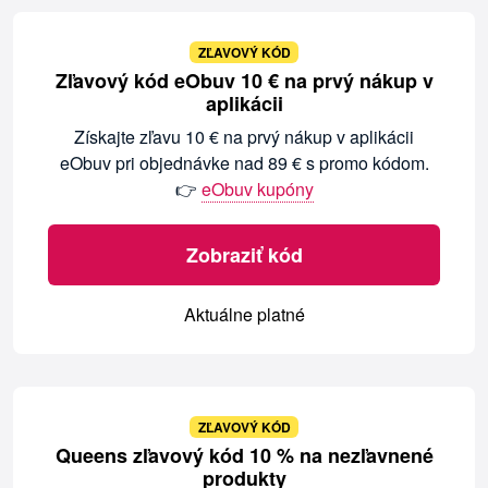
ZĽAVOVÝ KÓD
Zľavový kód eObuv 10 € na prvý nákup v
aplikácii
Získajte zľavu 10 € na prvý nákup v aplikácii
eObuv pri objednávke nad 89 € s promo kódom.
👉
eObuv kupóny
Zobraziť kód
Aktuálne platné
ZĽAVOVÝ KÓD
Queens zľavový kód 10 % na nezľavnené
produkty