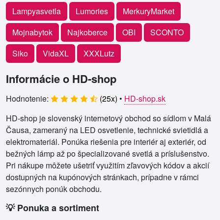
Lampyasvetla
Lumories
MerkuryMarket
Mojnabytok
Najkoberce
OBI
SCONTO
Siko
VidaXL
XXXLutz
Informácie o HD-shop
Hodnotenie:
(
25
x)
•
HD-shop.sk
HD-shop je slovenský internetový obchod so sídlom v Malá
Čausa, zameraný na LED osvetlenie, technické svietidlá a
elektromateriál. Ponúka riešenia pre interiér aj exteriér, od
bežných lámp až po špecializované svetlá a príslušenstvo.
Pri nákupe môžete ušetriť využitím zľavových kódov a akcií
dostupných na kupónových stránkach, prípadne v rámci
sezónnych ponúk obchodu.
💡 Ponuka a sortiment