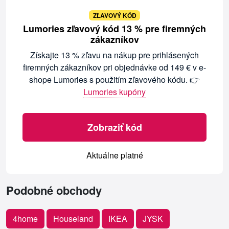
ZĽAVOVÝ KÓD
Lumories zľavový kód 13 % pre firemných
zákazníkov
Získajte 13 % zľavu na nákup pre prihlásených
firemných zákazníkov pri objednávke od 149 € v e-
shope Lumories s použitím zľavového kódu. 👉
Lumories kupóny
Zobraziť kód
Aktuálne platné
Podobné obchody
4home
Houseland
IKEA
JYSK