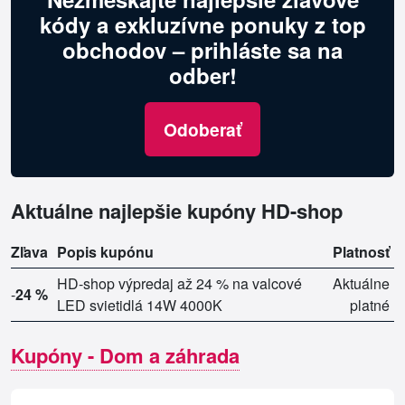
kódy a exkluzívne ponuky z top
obchodov – prihláste sa na
odber!
Odoberať
Aktuálne najlepšie kupóny HD-shop
Zľava
Popis kupónu
Platnosť
HD-shop výpredaj až 24 % na valcové
Aktuálne
-
24 %
LED svietidlá 14W 4000K
platné
Kupóny - Dom a záhrada