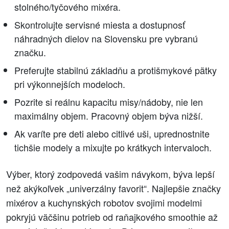
stolného/tyčového mixéra.
Skontrolujte servisné miesta a dostupnosť
náhradných dielov na Slovensku pre vybranú
značku.
Preferujte stabilnú základňu a protišmykové pätky
pri výkonnejších modeloch.
Pozrite si reálnu kapacitu misy/nádoby, nie len
maximálny objem. Pracovný objem býva nižší.
Ak varíte pre deti alebo citlivé uši, uprednostnite
tichšie modely a mixujte po krátkych intervaloch.
Výber, ktorý zodpovedá vašim návykom, býva lepší
než akýkoľvek „univerzálny favorit“. Najlepšie značky
mixérov a kuchynských robotov svojimi modelmi
pokryjú väčšinu potrieb od raňajkového smoothie až