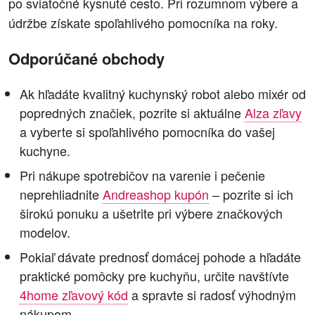
po sviatočné kysnuté cesto. Pri rozumnom výbere a
údržbe získate spoľahlivého pomocníka na roky.
Odporúčané obchody
Ak hľadáte kvalitný kuchynský robot alebo mixér od
popredných značiek, pozrite si aktuálne
Alza zľavy
a vyberte si spoľahlivého pomocníka do vašej
kuchyne.
Pri nákupe spotrebičov na varenie i pečenie
neprehliadnite
Andreashop kupón
– pozrite si ich
širokú ponuku a ušetrite pri výbere značkových
modelov.
Pokiaľ dávate prednosť domácej pohode a hľadáte
praktické pomôcky pre kuchyňu, určite navštívte
4home zľavový kód
a spravte si radosť výhodným
nákupom.