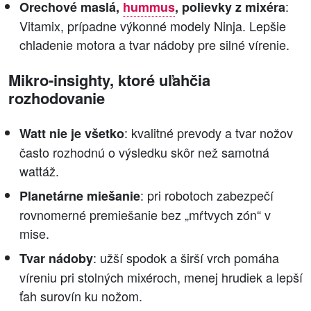
:
Orechové maslá,
hummus
, polievky z mixéra
Vitamix, prípadne výkonné modely Ninja. Lepšie
chladenie motora a tvar nádoby pre silné vírenie.
Mikro‑insighty, ktoré uľahčia
rozhodovanie
: kvalitné prevody a tvar nožov
Watt nie je všetko
často rozhodnú o výsledku skôr než samotná
wattáž.
: pri robotoch zabezpečí
Planetárne miešanie
rovnomerné premiešanie bez „mŕtvych zón“ v
mise.
: užší spodok a širší vrch pomáha
Tvar nádoby
víreniu pri stolných mixéroch, menej hrudiek a lepší
ťah surovín ku nožom.