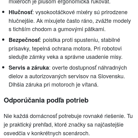
mixéroch je plusom ergonomická rukoväť.
: vysokootáčkové mixéry sú prirodzene
Hlučnosť
hlučnejšie. Ak mixujete často ráno, zvážte modely
s tichším chodom a gumovými pätkami.
: poistka proti spusteniu, stabilné
Bezpečnosť
prísavky, tepelná ochrana motora. Pri robotovi
sledujte zámky veka a správne usadenie misy.
: overte dostupnosť náhradných
Servis a záruka
dielov a autorizovaných servisov na Slovensku.
Dlhšia záruka pri motoroch je vítaná.
Odporúčania podľa potrieb
Nie každá domácnosť potrebuje rovnaké riešenie. Tu
je praktický prehľad, ktoré značky sa najčastejšie
osvedčia v konkrétnych scenároch.