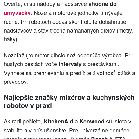
Overte, či sú nádoby a nadstavce
vhodné do
. Nože a motorové jednotky umývajte
umývačky
ručne. Pri robotoch občas skontrolujte dotiahnutie
nadstavcov a stav trocha namáhaných dielov (metly,
háky).
Nezaťažujte motor dlhšie než odporúča výrobca. Pri
hustých cestách voľte
s prestávkami.
intervaly
Vyhnete sa prehrievaniu a predĺžite životnosť ložísk a
prevodov.
Najlepšie značky mixérov a kuchynských
robotov v praxi
Ak radi pečiete,
a
sú istota v
KitchenAid
Kenwood
stabilite a v príslušenstve. Pre univerzálne domáce
varenie s rozumnou cenou funguje
či
.
Bosch
ETA