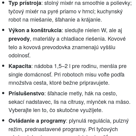
: stolný mixér na smoothie a polievky;
Typ prístroja
tyčový mixér na pyré priamo v hrnci; kuchynský
robot na miešanie, šľahanie a krájanie.
: sledujte nielen W, ale aj
Výkon a konštrukcia
, materiály a chladiace riešenia. Kovové
prevody
telo a kovová prevodovka znamenajú vyššiu
odolnosť.
: nádoba 1,5–2 l pre rodinu, menšia pre
Kapacita
single domácnosť. Pri robotoch misu voľte podľa
množstva cesta, ktoré bežne pripravujete.
: šľahacie metly, hák na cesto,
Príslušenstvo
sekací nadstavec, lis na citrusy, mlynček na mäso.
Vyberajte len to, čo skutočne využijete.
: plynulá regulácia, pulzný
Ovládanie a programy
režim, prednastavené programy. Pri tyčových