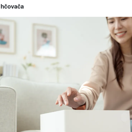
vlhčovača