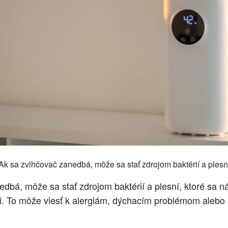
Ak sa zvlhčovač zanedbá, môže sa stať zdrojom baktérií a plesn
dbá, môže sa stať zdrojom baktérií a plesní, ktoré sa n
i. To môže viesť k alergiám, dýchacím problémom alebo