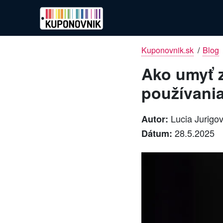
Kuponovnik.sk
/
Blog
Ako umyť 
používani
Lucia Jurigo
Autor:
28.5.2025
Dátum: