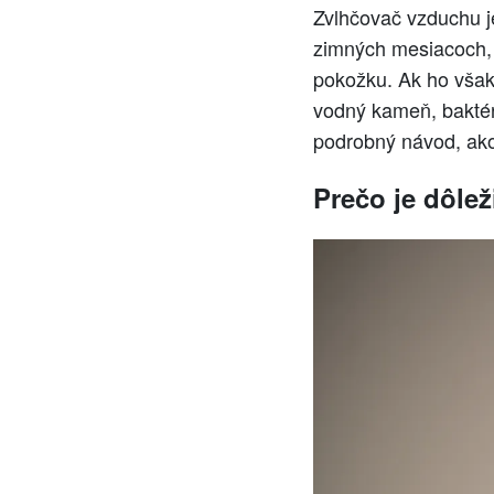
Zvlhčovač vzduchu j
zimných mesiacoch,
pokožku. Ak ho však
vodný kameň, baktéri
podrobný návod, ako
Prečo je dôlež