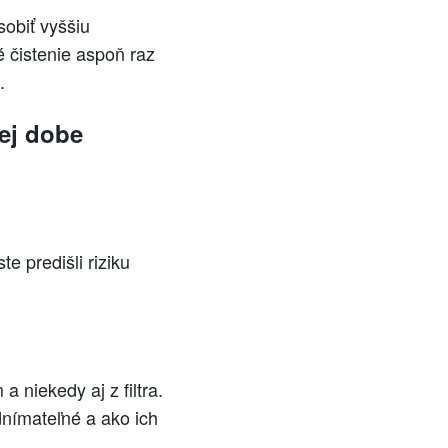
obiť vyššiu
é čistenie aspoň raz
.
ej dobe
e predišli riziku
niekedy aj z filtra.
odnímateľné a ako ich