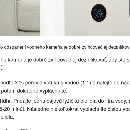
o odstránení vodného kameňa je dobré zvlhčovač aj dezinfikov
o kameňa je dobré zvlhčovač aj dezinfikovať, aby ste sa 
ť:
Zrieďte 3 % peroxid vodíka s vodou (1:1) a nalejte do ná
a potom dôkladne vypláchnite.
: Pridajte jednu čajovú lyžičku bielidla do litra vody,
lidla
5-20 minút. Následne niekoľkokrát vypláchnite čistou vo
elidla.