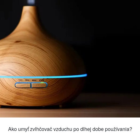
Ako umyť zvlhčovač vzduchu po dlhej dobe používania?