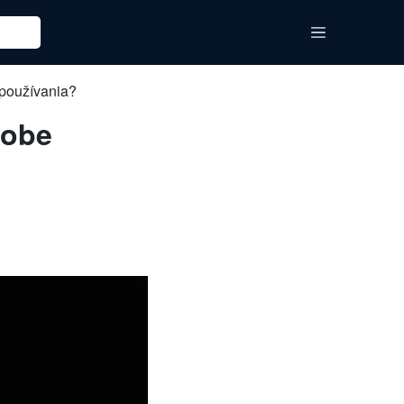
 používania?
dobe