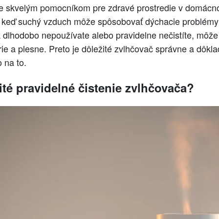
e skvelým pomocníkom pre zdravé prostredie v domácno
 keď suchý vzduch môže spôsobovať dýchacie problémy
 dlhodobo nepoužívate alebo pravidelne nečistíte, môž
e a plesne. Preto je dôležité zvlhčovač správne a dôkladn
 na to.
ité pravidelné čistenie zvlhčovača?