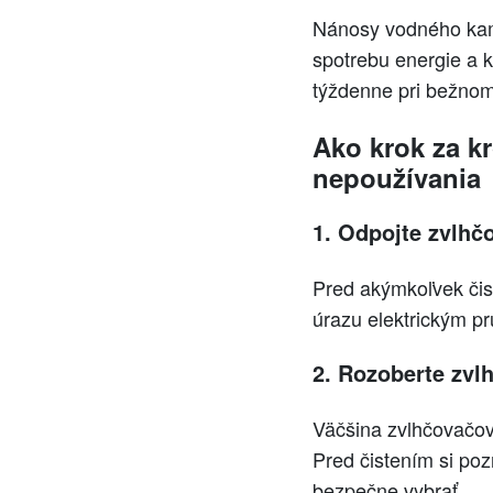
Nánosy vodného kame
spotrebu energie a k
týždenne pri bežnom
Ako krok za k
nepoužívania
1. Odpojte zvlhčo
Pred akýmkoľvek čist
úrazu elektrickým p
2. Rozoberte zvlh
Väčšina zvlhčovačov
Pred čistením si poz
bezpečne vybrať.