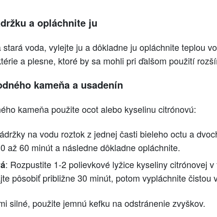
držku a opláchnite ju
 stará voda, vylejte ju a dôkladne ju opláchnite teplou v
rie a plesne, ktoré by sa mohli pri ďalšom použití rozší
vodného kameňa a usadenín
ého kameňa použite ocot alebo kyselinu citrónovú:
nádržky na vodu roztok z jednej časti bieleho octu a dvoc
30 až 60 minút a následne dôkladne opláchnite.
: Rozpustite 1-2 polievkové lyžice kyseliny citrónovej v 
vá
te pôsobiť približne 30 minút, potom vypláchnite čistou 
i silné, použite jemnú kefku na odstránenie zvyškov.