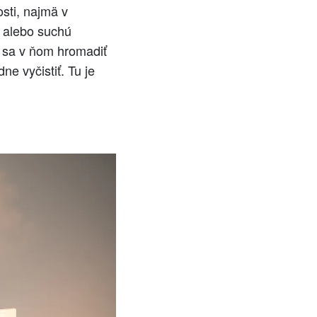
sti, najmä v
 alebo suchú
e sa v ňom hromadiť
e vyčistiť. Tu je