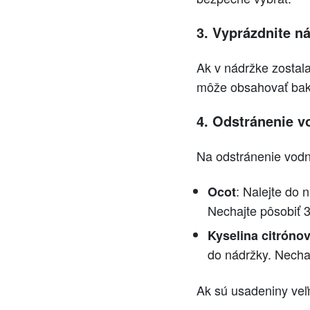
3. Vyprázdnite ná
Ak v nádržke zostala
môže obsahovať bakté
4. Odstránenie 
Na odstránenie vodn
: Nalejte do 
Ocot
Nechajte pôsobiť 
Kyselina citróno
do nádržky. Nechaj
Ak sú usadeniny veľm