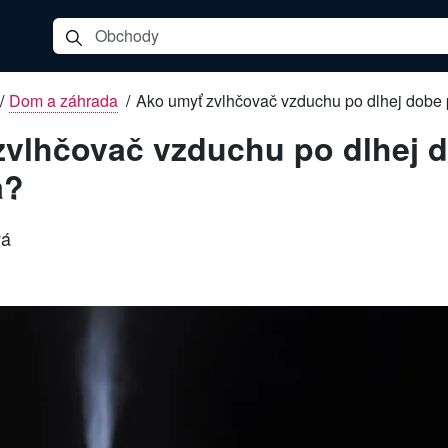
/
Dom a záhrada
/
Ako umyť zvlhčovač vzduchu po dlhej dobe
zvlhčovač vzduchu po dlhej 
a?
vá