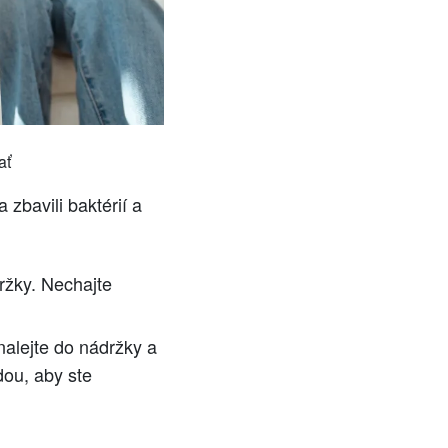
ať
zbavili baktérií a
držky. Nechajte
 nalejte do nádržky a
dou, aby ste