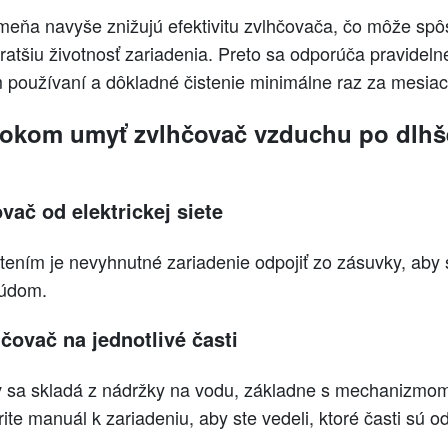
ňa navyše znižujú efektivitu zvlhčovača, čo môže spôs
ratšiu životnosť zariadenia. Preto sa odporúča pravideln
 používaní a dôkladné čistenie minimálne raz za mesiac
rokom umyť zvlhčovač vzduchu po dlhš
vač od elektrickej siete
ením je nevyhnutné zariadenie odpojiť zo zásuvky, aby st
rúdom.
čovač na jednotlivé časti
 sa skladá z nádržky na vodu, základne s mechanizmom a 
rite manuál k zariadeniu, aby ste vedeli, ktoré časti sú 