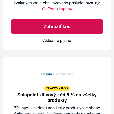
kvalitných zŕn alebo kávového príslušenstva. 👉
Coffeein kupóny
Zobraziť kód
Aktuálne platné
ZĽAVOVÝ KÓD
Solapoint zľavový kód 5 % na všetky
produkty
Získajte 5 % zľavu na všetky produkty v e-shope
Solapoint s použitím zľavového kódu pri nákupe