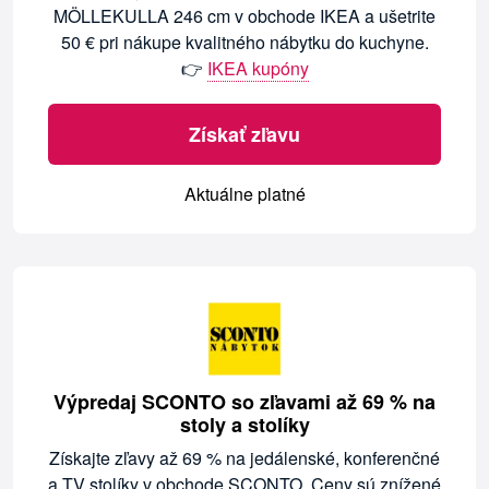
MÖLLEKULLA 246 cm v obchode IKEA a ušetrite
50 € pri nákupe kvalitného nábytku do kuchyne.
👉
IKEA kupóny
Získať zľavu
Aktuálne platné
Výpredaj SCONTO so zľavami až 69 % na
stoly a stolíky
Získajte zľavy až 69 % na jedálenské, konferenčné
a TV stolíky v obchode SCONTO. Ceny sú znížené