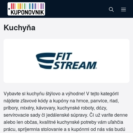
Kuchyňa
Vybavte si kuchyňu štýlovo a výhodne! V tejto kategórii
nájdete zľavové kódy a kupóny na hrnce, panvice, riad,
príbory, mixéry, kávovary, kuchynské roboty, dózy,
servírovacie sady či jedálenské súpravy. Či už varíte denne
alebo len občas, kvalitné kuchynské potreby vám uľahčia
prácu, spríjemnia stolovanie a s kupónmi od nás vás budú