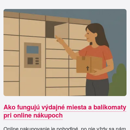
Ako fungujú výdajné miesta a balíkomaty
pri online nákupoch
Online nakupovanie je pohodlné, no nie vždy sa nám