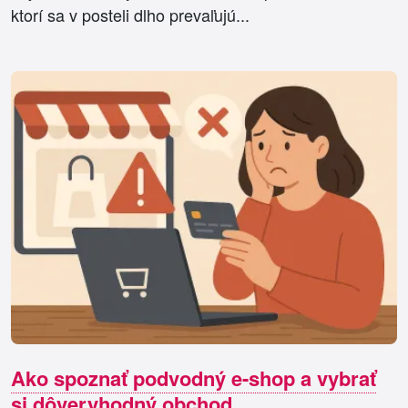
ktorí sa v posteli dlho prevaľujú...
Ako spoznať podvodný e-shop a vybrať
si dôveryhodný obchod