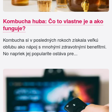
Kombucha huba: Čo to vlastne je a ako
funguje?
Kombucha si v posledných rokoch získala veľkú
obľubu ako nápoj s mnohými zdravotnými benefitmi.
No napriek jej popularite ostáva pre...