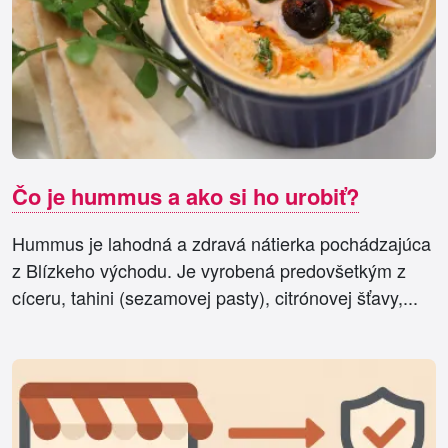
Čo je hummus a ako si ho urobiť?
Hummus je lahodná a zdravá nátierka pochádzajúca
z Blízkeho východu. Je vyrobená predovšetkým z
cíceru, tahini (sezamovej pasty), citrónovej šťavy,...