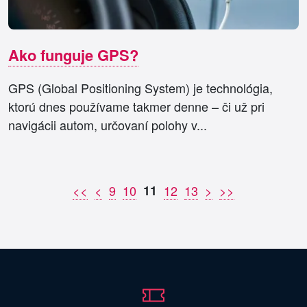
Ako funguje GPS?
GPS (Global Positioning System) je technológia,
ktorú dnes používame takmer denne – či už pri
navigácii autom, určovaní polohy v...
<<
<
9
10
11
12
13
>
>>