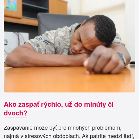
Ako zaspať rýchlo, už do minúty či
dvoch?
Zaspávanie môže byť pre mnohých problémom,
najmä v stresových obdobiach. Ak patríte medzi ľudí,