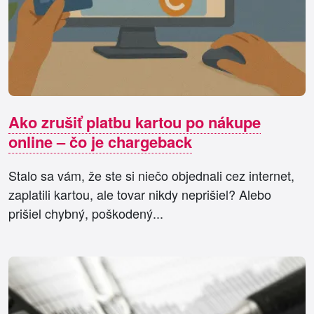
Ako zrušiť platbu kartou po nákupe
online – čo je chargeback
Stalo sa vám, že ste si niečo objednali cez internet,
zaplatili kartou, ale tovar nikdy neprišiel? Alebo
prišiel chybný, poškodený...