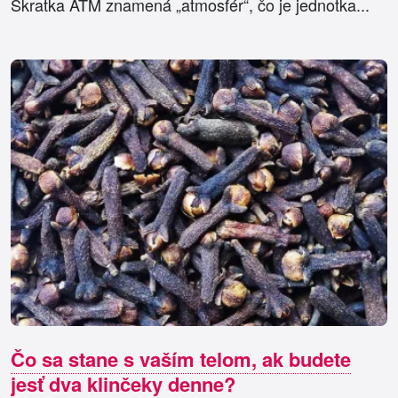
Skratka ATM znamená „atmosfér“, čo je jednotka...
Čo sa stane s vaším telom, ak budete
jesť dva klinčeky denne?