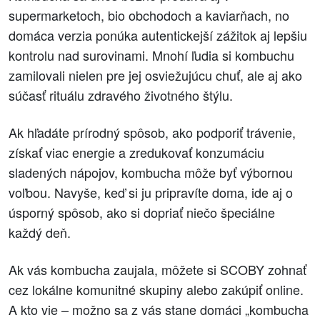
supermarketoch, bio obchodoch a kaviarňach, no
domáca verzia ponúka autentickejší zážitok aj lepšiu
kontrolu nad surovinami. Mnohí ľudia si kombuchu
zamilovali nielen pre jej osviežujúcu chuť, ale aj ako
súčasť rituálu zdravého životného štýlu.
Ak hľadáte prírodný spôsob, ako podporiť trávenie,
získať viac energie a zredukovať konzumáciu
sladených nápojov, kombucha môže byť výbornou
voľbou. Navyše, keď si ju pripravíte doma, ide aj o
úsporný spôsob, ako si dopriať niečo špeciálne
každý deň.
Ak vás kombucha zaujala, môžete si SCOBY zohnať
cez lokálne komunitné skupiny alebo zakúpiť online.
A kto vie – možno sa z vás stane domáci „kombucha