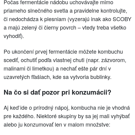
Počas fermentácie nádobu uchovávajte mimo
priameho slnečného svetla a pravidelne kontrolujte,
či nedochádza k plesniam (vyzerajú inak ako SCOBY
a majú zelený či čierny povrch – vtedy treba všetko
vyhodiť).
Po ukončení prvej fermentácie môžete kombuchu
scediť, ochutiť podľa vlastnej chuti (napr. zázvorom,
malinami či limetkou) a nechať ešte pár dní v
uzavretých fľašiach, kde sa vytvoria bublinky.
Na čo si dať pozor pri konzumácii?
Aj keď ide o prírodný nápoj, kombucha nie je vhodná
pre každého. Niektoré skupiny by sa jej mali vyhýbať
alebo ju konzumovať len v malom množstve: