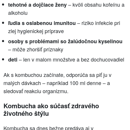
– kvôli obsahu kofeínu a
tehotné a dojčiace ženy
alkoholu
– riziko infekcie pri
ľudia s oslabenou imunitou
zlej hygienickej príprave
osoby s problémami so žalúdočnou kyselinou
– môže zhoršiť príznaky
– len v malom množstve a bez dochucovadiel
deti
Ak s kombuchou začínate, odporúča sa piť ju v
malých dávkach – napríklad 100 ml denne – a
sledovať reakciu organizmu.
Kombucha ako súčasť zdravého
životného štýlu
Kombucha sa dnes bežne predáva aj v