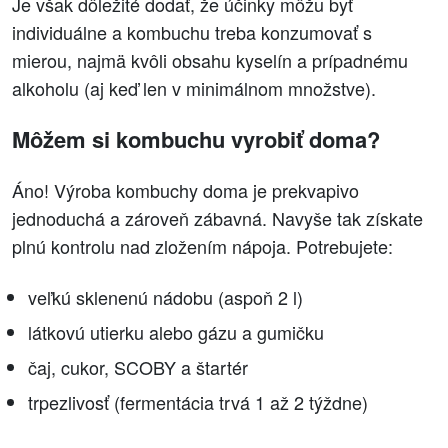
Je však dôležité dodať, že účinky môžu byť
individuálne a kombuchu treba konzumovať s
mierou, najmä kvôli obsahu kyselín a prípadnému
alkoholu (aj keď len v minimálnom množstve).
Môžem si kombuchu vyrobiť doma?
Áno! Výroba kombuchy doma je prekvapivo
jednoduchá a zároveň zábavná. Navyše tak získate
plnú kontrolu nad zložením nápoja. Potrebujete:
veľkú sklenenú nádobu (aspoň 2 l)
látkovú utierku alebo gázu a gumičku
čaj, cukor, SCOBY a štartér
trpezlivosť (fermentácia trvá 1 až 2 týždne)