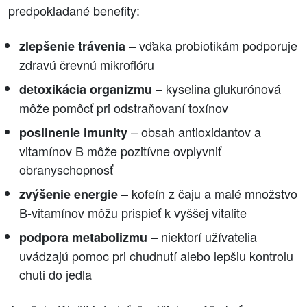
predpokladané benefity:
– vďaka probiotikám podporuje
zlepšenie trávenia
zdravú črevnú mikroflóru
– kyselina glukurónová
detoxikácia organizmu
môže pomôcť pri odstraňovaní toxínov
– obsah antioxidantov a
posilnenie imunity
vitamínov B môže pozitívne ovplyvniť
obranyschopnosť
– kofeín z čaju a malé množstvo
zvýšenie energie
B-vitamínov môžu prispieť k vyššej vitalite
– niektorí užívatelia
podpora metabolizmu
uvádzajú pomoc pri chudnutí alebo lepšiu kontrolu
chuti do jedla