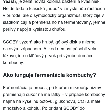
), je želatínovitá kolónia baktérií a kvasiniek.
Yeast
Nejde teda o klasickú „hubu“ v zmysle húb rastúcich
v prírode, ale o symbiotický organizmus, ktorý žije v
sladkom čaji a premieňa ho na fermentovaný, jemne
perlivý nápoj s kyslastou chuťou.
SCOBY vyzerá ako hrubý, gélový disk s mierne
octovým zápachom. Aj keď nemusí pôsobiť veľmi
lákavo, ide o kľúčový prvok pri výrobe domácej
kombuchy.
Ako funguje fermentácia kombuchy?
Fermentácia je proces, pri ktorom mikroorganizmy
premieňajú cukor na iné látky – v prípade kombuchy
najmä na kyselinu octovú, glukonovú, CO₂ a malé
množstvo alkoholu. Po pridaní SCOBY do