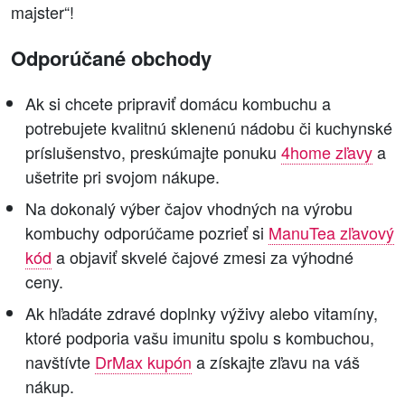
majster“!
Odporúčané obchody
Ak si chcete pripraviť domácu kombuchu a
potrebujete kvalitnú sklenenú nádobu či kuchynské
príslušenstvo, preskúmajte ponuku
4home zľavy
a
ušetrite pri svojom nákupe.
Na dokonalý výber čajov vhodných na výrobu
kombuchy odporúčame pozrieť si
ManuTea zľavový
kód
a objaviť skvelé čajové zmesi za výhodné
ceny.
Ak hľadáte zdravé doplnky výživy alebo vitamíny,
ktoré podporia vašu imunitu spolu s kombuchou,
navštívte
DrMax kupón
a získajte zľavu na váš
nákup.