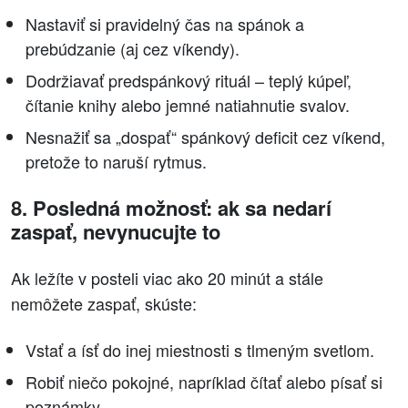
Nastaviť si pravidelný čas na spánok a
prebúdzanie (aj cez víkendy).
Dodržiavať predspánkový rituál – teplý kúpeľ,
čítanie knihy alebo jemné natiahnutie svalov.
Nesnažiť sa „dospať“ spánkový deficit cez víkend,
pretože to naruší rytmus.
8. Posledná možnosť: ak sa nedarí
zaspať, nevynucujte to
Ak ležíte v posteli viac ako 20 minút a stále
nemôžete zaspať, skúste:
Vstať a ísť do inej miestnosti s tlmeným svetlom.
Robiť niečo pokojné, napríklad čítať alebo písať si
poznámky.