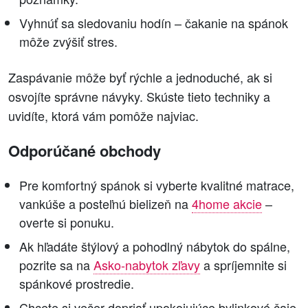
Vyhnúť sa sledovaniu hodín – čakanie na spánok
môže zvýšiť stres.
Zaspávanie môže byť rýchle a jednoduché, ak si
osvojíte správne návyky. Skúste tieto techniky a
uvidíte, ktorá vám pomôže najviac.
Odporúčané obchody
Pre komfortný spánok si vyberte kvalitné matrace,
vankúše a posteľnú bielizeň na
4home akcie
–
overte si ponuku.
Ak hľadáte štýlový a pohodlný nábytok do spálne,
pozrite sa na
Asko-nabytok zľavy
a spríjemnite si
spánkové prostredie.
Chcete si večer dopriať upokojujúce bylinkové čaje