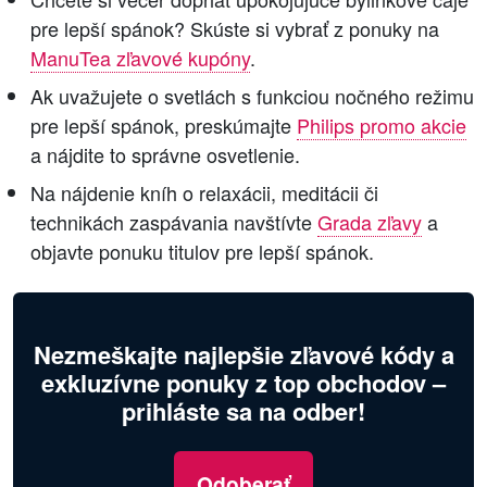
pre lepší spánok? Skúste si vybrať z ponuky na
ManuTea zľavové kupóny
.
Ak uvažujete o svetlách s funkciou nočného režimu
pre lepší spánok, preskúmajte
Philips promo akcie
a nájdite to správne osvetlenie.
Na nájdenie kníh o relaxácii, meditácii či
technikách zaspávania navštívte
Grada zľavy
a
objavte ponuku titulov pre lepší spánok.
Nezmeškajte najlepšie zľavové kódy a
exkluzívne ponuky z top obchodov –
prihláste sa na odber!
Odoberať