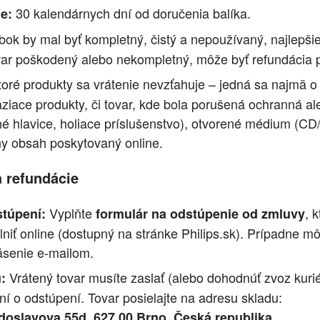
30 kalendárnych dní od doručenia balíka.
e:
ok by mal byť kompletný, čistý a nepoužívaný, najlepšie
var poškodený alebo nekompletný, môže byť refundácia 
oré produkty sa vrátenie nevzťahuje – jedná sa najmä o
aziace produkty, či tovar, kde bola porušená ochranná al
é hlavice, holiace príslušenstvo), otvorené médium (CD
lny obsah poskytovaný online.
a refundácie
Vyplňte
, 
túpení:
formulár na odstúpenie od zmluvy
lniť online (dostupný na stránke Philips.sk). Prípadne m
ásenie e-mailom.
Vrátený tovar musíte zaslať (alebo dohodnúť zvoz kuri
:
í o odstúpení. Tovar posielajte na adresu skladu:
.
doslavova 55d, 627 00 Brno, Česká republika