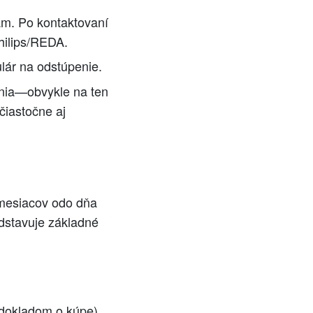
ám. Po kontaktovaní
hilips/REDA.
ulár na odstúpenie.
enia—obvykle na ten
čiastočne aj
 mesiacov odo dňa
dstavuje základné
s dokladom o kúpe)