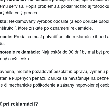
ému servisu. Popis problému a pokiaľ možno aj fotodok
rýchlia celý proces.
Reklamovaný výrobok odošlite (alebo doručte osobn
ktu:
nštrukcií, ktoré získate po oznámení reklamácie.
Predajca musí potvrdiť prijatie reklamácie ihneď 
mácie:
du.
Najneskôr do 30 dní by mal byť pr
notenie reklamácie:
aný o výsledku.
rávnená, môžete požadovať bezplatnú opravu, výmenu p
rátenie kúpených peňazí. Záruka sa nevzťahuje na bežné
e či mechanické poškodenie a zásahy nepovolenej osob
 pri reklamácii?