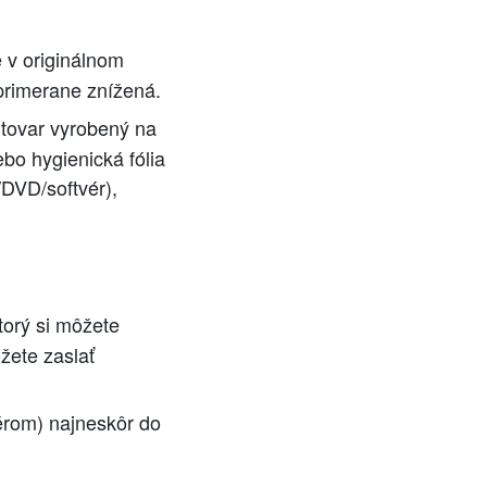
 v originálnom
primerane znížená.
 tovar vyrobený na
ebo hygienická fólia
/DVD/softvér),
ktorý si môžete
ôžete zaslať
érom) najneskôr do