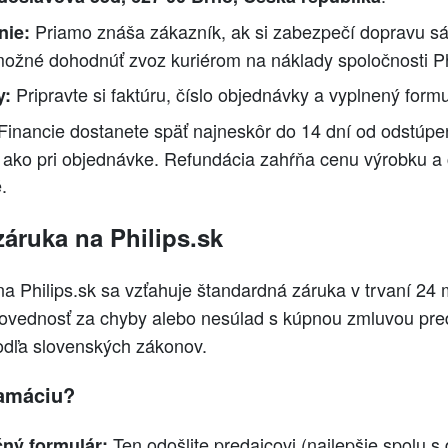
Priamo znáša zákazník, ak si zabezpečí dopravu s
nie:
možné dohodnúť zvoz kuriérom na náklady spoločnosti P
Pripravte si faktúru, číslo objednávky a vyplnený form
y:
Financie dostanete späť najneskôr do 14 dní od odstúp
y ako pri objednávke. Refundácia zahŕňa cenu výrobku a 
.
záruka na Philips.sk
a Philips.sk sa vzťahuje štandardná záruka v trvaní 24
povednosť za chyby alebo nesúlad s kúpnou zmluvou pre
podľa slovenských zákonov.
lamáciu?
Ten odošlite predajcovi (najlepšie spolu 
ný formulár: