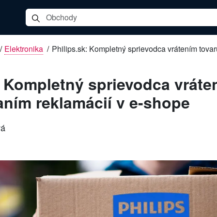
/
Elektronika
/
Philips.sk: Kompletný sprievodca vrátením tova
: Kompletný sprievodca vráte
ním reklamácií v e-shope
vá