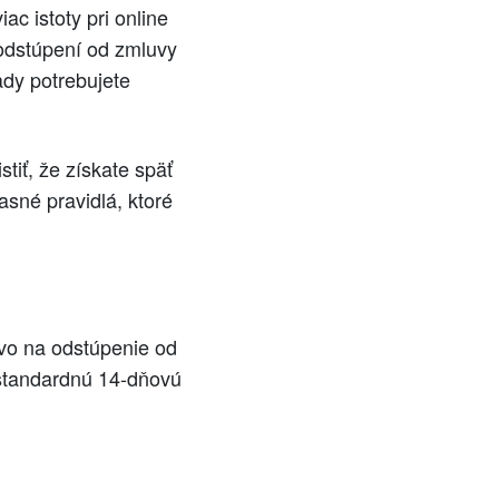
c istoty pri online
odstúpení od zmluvy
ady potrebujete
tiť, že získate späť
asné pravidlá, ktoré
ávo na odstúpenie od
 štandardnú 14-dňovú