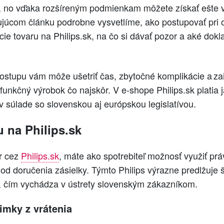
y, no vďaka rozšíreným podmienkam môžete získať ešte via
júcom článku podrobne vysvetlíme, ako postupovať pri 
cie tovaru na Philips.sk, na čo si dávať pozor a aké dokl
stupu vám môže ušetriť čas, zbytočné komplikácie a zais
funkčný výrobok čo najskôr. V e-shope Philips.sk platia j
 v súlade so slovenskou aj európskou legislatívou.
u na Philips.sk
ar cez
Philips.sk
, máte ako spotrebiteľ možnosť využiť pr
 od doručenia zásielky. Týmto Philips výrazne predlžuje
, čím vychádza v ústrety slovenským zákazníkom.
imky z vrátenia