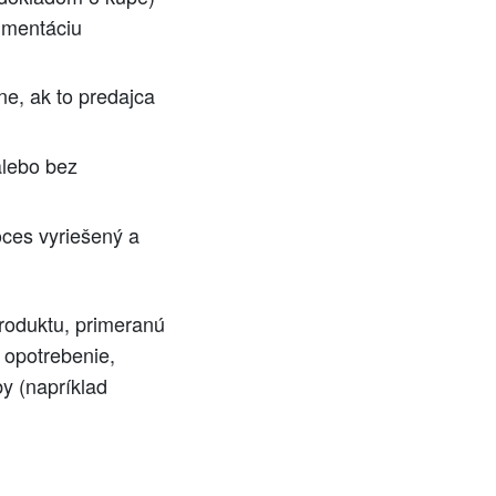
umentáciu
e, ak to predajca
alebo bez
oces vyriešený a
roduktu, primeranú
 opotrebenie,
y (napríklad