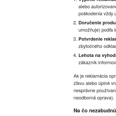
alebo autorizovan
poškodenia vždy u
Doručenie produ
umožňuje) podľa i
Potvrdenie rekla
zbytočného odkla
Lehota na vyhod
zákazník informov
Ak je reklamácia op
zľavu alebo úplné v
nesprávne používani
neodborná oprava).
Na čo nezabudnúť