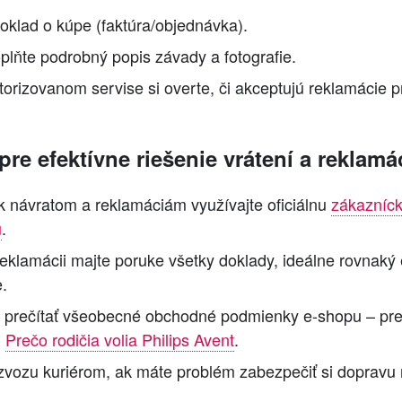
oklad o kúpe (faktúra/objednávka).
plňte podrobný popis závady a fotografie.
utorizovanom servise si overte, či akceptujú reklamácie 
pre efektívne riešenie vrátení a reklamá
 k návratom a reklamáciám využívajte oficiálnu
zákazníck
u
.
reklamácii majte poruke všetky doklady, ideálne rovnaký 
.
d prečítať všeobecné obchodné podmienky e-shopu – preh
u
Prečo rodičia volia Philips Avent
.
 zvozu kuriérom, ak máte problém zabezpečiť si dopravu 