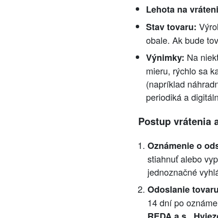
Lehota na vráteni
Výrob
Stav tovaru:
obale. Ak bude to
Na niekt
Výnimky:
mieru, rýchlo sa k
(napríklad náhradn
periodiká a digitá
Postup vrátenia 
Oznámenie o ods
stiahnuť alebo vyp
jednoznačné vyhl
Odoslanie tovaru
14 dní po oznámen
REDA a.s., Hviez