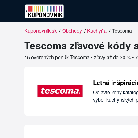
Kuponovnik.sk
/
Obchody
/
Kuchyňa
/
Tescoma
Overené kupóny pre Tescoma
Tescoma zľavové kódy a
15 overených ponúk Tescoma • zľavy až do 30 % •
7
Letná inšpirác
Objavte letný kataló
výber kuchynských po