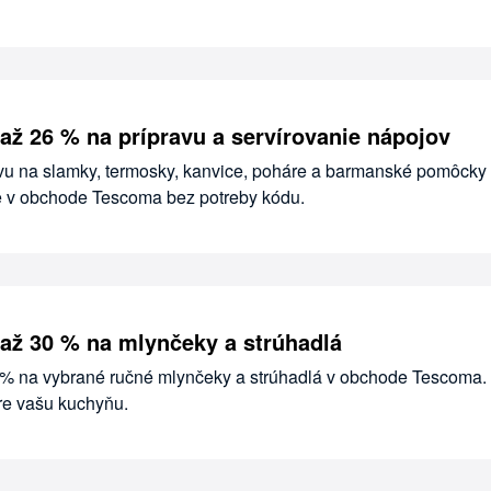
až 26 % na prípravu a servírovanie nápojov
avu na slamky, termosky, kanvice, poháre a barmanské pomôcky
e v obchode Tescoma bez potreby kódu.
až 30 % na mlynčeky a strúhadlá
0 % na vybrané ručné mlynčeky a strúhadlá v obchode Tescoma.
re vašu kuchyňu.