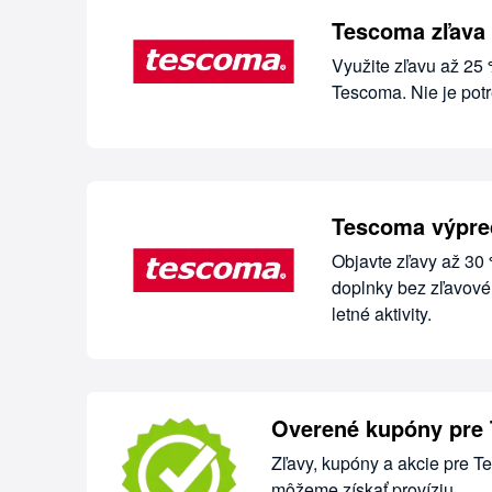
Tescoma zľava
Využite zľavu až 25
Tescoma. Nie je potr
Tescoma výpred
Objavte zľavy až 30 
doplnky bez zľavové
letné aktivity.
Overené kupóny pre
Zľavy, kupóny a akcie pre T
môžeme získať províziu.