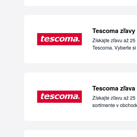
Tescoma zľavy 
Získajte zľavu až 2
Tescoma. Vyberte si
Tescoma zľava 
Získajte zľavu až 25
sortimente v obcho