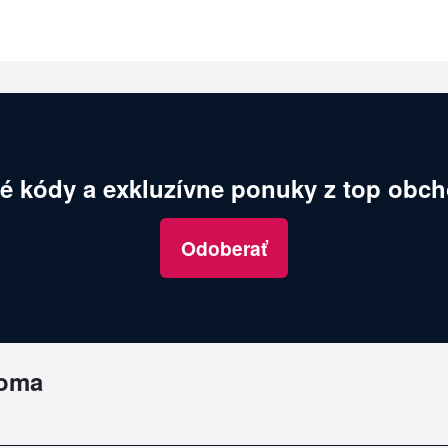
é kódy a exkluzívne ponuky z top obch
Odoberať
coma