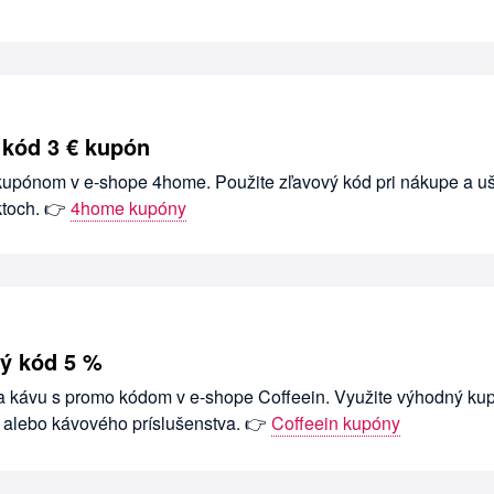
 kód 3 € kupón
 kupónom v e-shope 4home. Použite zľavový kód pri nákupe a uš
ktoch. 👉
4home kupóny
vý kód 5 %
na kávu s promo kódom v e-shope Coffeein. Využite výhodný ku
n alebo kávového príslušenstva. 👉
Coffeein kupóny