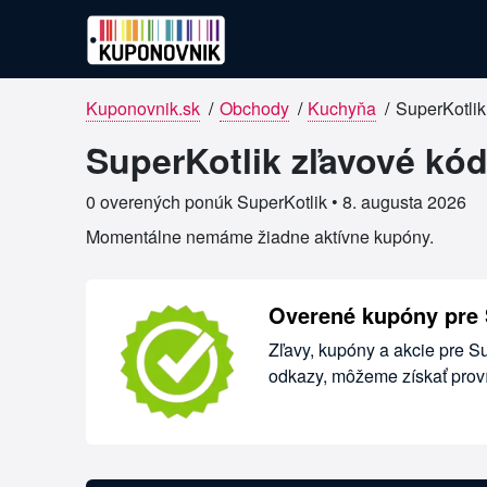
Kuponovnik.sk
/
Obchody
/
Kuchyňa
/
SuperKotlik
Overené kupóny pre SuperKotlik
SuperKotlik zľavové kód
0 overených ponúk SuperKotlik •
8. augusta 2026
Momentálne nemáme žiadne aktívne kupóny.
Overené kupóny pre 
Zľavy, kupóny a akcie pre S
odkazy, môžeme získať proví