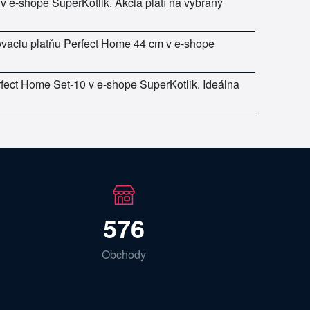
 e-shope SuperKotlik. Akcia platí na vybraný
lovaciu platňu Perfect Home 44 cm v e-shope
fect Home Set-10 v e-shope SuperKotlik. Ideálna
576
Obchody