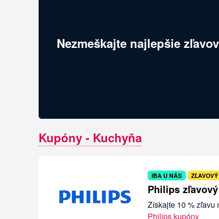
Nezmeškajte najlepšie zľavov
Kupóny - Kuchyňa
IBA U NÁS
ZĽAVOVÝ
Philips zľavov
Získajte 10 % zľavu
Philips kupóny