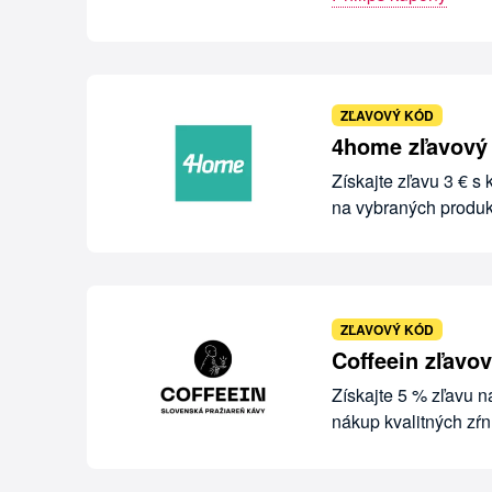
ZĽAVOVÝ KÓD
4home zľavový
Získajte zľavu 3 € s
na vybraných produ
ZĽAVOVÝ KÓD
Coffeein zľavo
Získajte 5 % zľavu 
nákup kvalitných zŕ