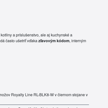
kotliny a príslušenstvo, ale aj kuchynské a
dá často ušetriť vďaka
zľavovým kódom
, interným
 nožov Royalty Line RL-BLK8-W v čiernom stojane v