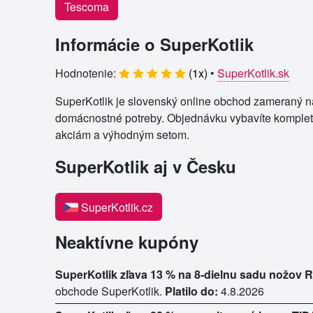
Tescoma
Informácie o SuperKotlik
Hodnotenie:
(
1
x)
•
SuperKotlik.sk
SuperKotlik je slovenský online obchod zameraný na 
domácnostné potreby. Objednávku vybavíte kompletn
akciám a výhodným setom.
SuperKotlik aj v Česku
SuperKotlik.cz
Neaktívne kupóny
SuperKotlik zľava 13 % na 8-dielnu sadu nožov 
obchode SuperKotlik.
Platilo do:
4.8.2026