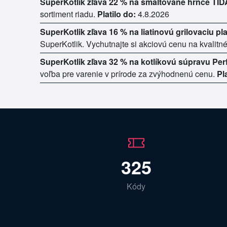
SuperKotlik zľava 22 % na smaltované hrnce TID
sortiment riadu.
Platilo do:
4.8.2026
SuperKotlik zľava 16 % na liatinovú grilovaciu p
SuperKotlik. Vychutnajte si akciovú cenu na kvalitné
SuperKotlik zľava 32 % na kotlíkovú súpravu Per
voľba pre varenie v prírode za zvýhodnenú cenu.
Pl
325
Kódy