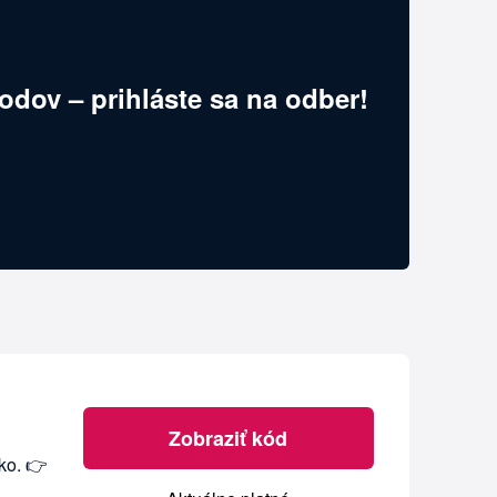
odov – prihláste sa na odber!
Zobraziť kód
ko. 👉