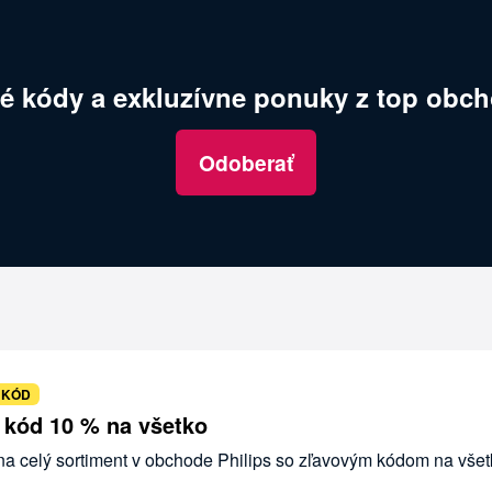
é kódy a exkluzívne ponuky z top obch
Odoberať
 KÓD
ý kód 10 % na všetko
 na celý sortiment v obchode Philips so zľavovým kódom na všet