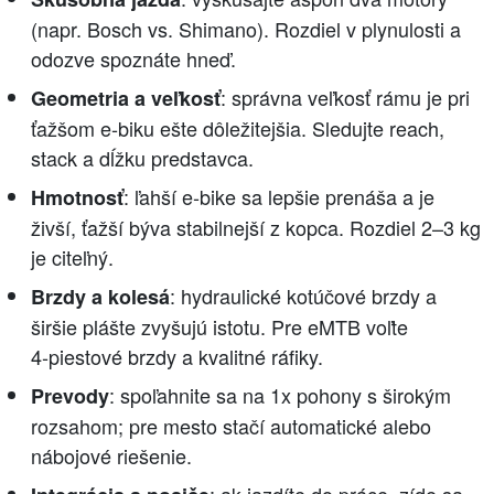
(napr. Bosch vs. Shimano). Rozdiel v plynulosti a
odozve spoznáte hneď.
: správna veľkosť rámu je pri
Geometria a veľkosť
ťažšom e‑biku ešte dôležitejšia. Sledujte reach,
stack a dĺžku predstavca.
: ľahší e‑bike sa lepšie prenáša a je
Hmotnosť
živší, ťažší býva stabilnejší z kopca. Rozdiel 2–3 kg
je citeľný.
: hydraulické kotúčové brzdy a
Brzdy a kolesá
širšie plášte zvyšujú istotu. Pre eMTB voľte
4‑piestové brzdy a kvalitné ráfiky.
: spoľahnite sa na 1x pohony s širokým
Prevody
rozsahom; pre mesto stačí automatické alebo
nábojové riešenie.
: ak jazdíte do práce, zíde sa