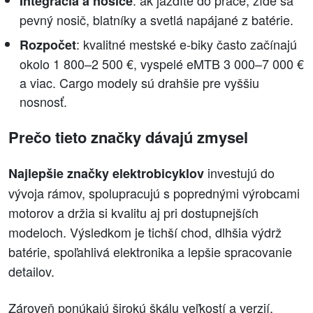
Integrácia a nosiče
pevný nosič, blatníky a svetlá napájané z batérie.
: kvalitné mestské e‑biky často začínajú
Rozpočet
okolo 1 800–2 500 €, vyspelé eMTB 3 000–7 000 €
a viac. Cargo modely sú drahšie pre vyššiu
nosnosť.
Prečo tieto značky dávajú zmysel
investujú do
Najlepšie značky elektrobicyklov
vývoja rámov, spolupracujú s poprednými výrobcami
motorov a držia si kvalitu aj pri dostupnejších
modeloch. Výsledkom je tichší chod, dlhšia výdrž
batérie, spoľahlivá elektronika a lepšie spracovanie
detailov.
Zároveň ponúkajú širokú škálu veľkostí a verzií,