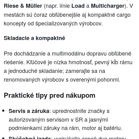
(napr. línie
a
). V
Riese & Müller
Load
Multicharger
mestách sú čoraz obľúbenejšie aj kompaktné cargo
koncepty od špecializovaných výrobcov.
Skladacie a kompaktné
Pre dochádzanie a multimodálnu dopravu obľúbené
riešenie. Kľúčové je nízka hmotnosť, pevný kĺb rámu
a jednoduché skladanie; zamerajte sa na
renomovaných výrobcov s overenými pohonmi.
Praktické tipy pred nákupom
: uprednostnite značky s
Servis a záruka
autorizovaným servisom v SR a jasnými
podmienkami záruky na rám, motor aj batériu.
: vyskúšajte aspoň dva motory
Skúšobná jazda