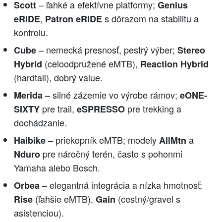
– ľahké a efektívne platformy;
Scott
Genius
,
s dôrazom na stabilitu a
eRIDE
Patron eRIDE
kontrolu.
– nemecká presnosť, pestrý výber;
Cube
Stereo
(celoodpružené eMTB),
Hybrid
Reaction Hybrid
(hardtail), dobrý value.
– silné zázemie vo výrobe rámov;
Merida
eONE-
pre trail,
pre trekking a
SIXTY
eSPRESSO
dochádzanie.
– priekopník eMTB; modely
a
Haibike
AllMtn
pre náročný terén, často s pohonmi
Nduro
Yamaha alebo Bosch.
– elegantná integrácia a nízka hmotnosť;
Orbea
(ľahšie eMTB),
(cestný/gravel s
Rise
Gain
asistenciou).