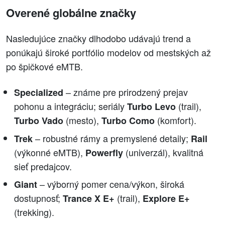
Overené globálne značky
Nasledujúce značky dlhodobo udávajú trend a
ponúkajú široké portfólio modelov od mestských až
po špičkové eMTB.
– známe pre prirodzený prejav
Specialized
pohonu a integráciu; seriály
(trail),
Turbo Levo
(mesto),
(komfort).
Turbo Vado
Turbo Como
– robustné rámy a premyslené detaily;
Trek
Rail
(výkonné eMTB),
(univerzál), kvalitná
Powerfly
sieť predajcov.
– výborný pomer cena/výkon, široká
Giant
dostupnosť;
(trail),
Trance X E+
Explore E+
(trekking).