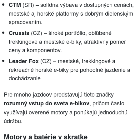
(SR) – solídna výbava v dostupných cenách,
CTM
mestské aj horské platformy s dobrým dielenským
spracovaním.
(CZ) – široké portfólio, obľúbené
Crussis
trekkingové a mestské e‑biky, atraktívny pomer
ceny a komponentov.
(CZ) – mestské, trekkingové a
Leader Fox
rekreačné horské e‑biky pre pohodlné jazdenie a
dochádzanie.
Pre mnoho jazdcov predstavujú tieto značky
, pričom často
rozumný vstup do sveta e‑bikov
využívajú overené motory a ponúkajú jednoduchú
údržbu.
Motory a batérie v skratke