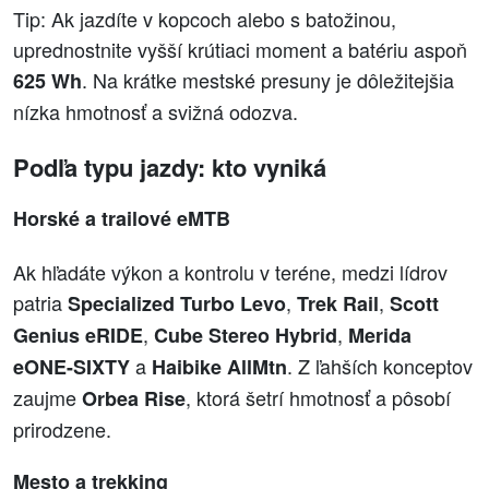
Tip: Ak jazdíte v kopcoch alebo s batožinou,
uprednostnite vyšší krútiaci moment a batériu aspoň
. Na krátke mestské presuny je dôležitejšia
625 Wh
nízka hmotnosť a svižná odozva.
Podľa typu jazdy: kto vyniká
Horské a trailové eMTB
Ak hľadáte výkon a kontrolu v teréne, medzi lídrov
patria
,
,
Specialized Turbo Levo
Trek Rail
Scott
,
,
Genius eRIDE
Cube Stereo Hybrid
Merida
a
. Z ľahších konceptov
eONE-SIXTY
Haibike AllMtn
zaujme
, ktorá šetrí hmotnosť a pôsobí
Orbea Rise
prirodzene.
Mesto a trekking