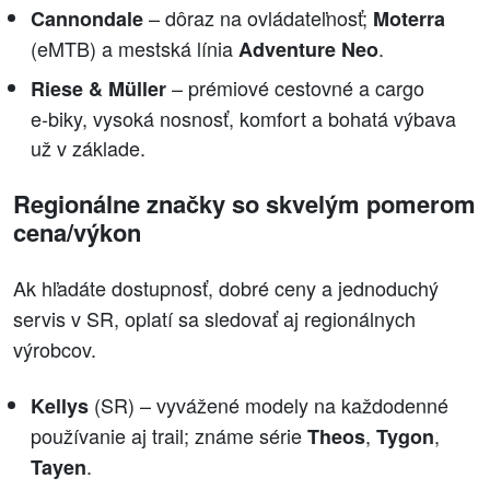
– dôraz na ovládateľnosť;
Cannondale
Moterra
(eMTB) a mestská línia
.
Adventure Neo
– prémiové cestovné a cargo
Riese & Müller
e‑biky, vysoká nosnosť, komfort a bohatá výbava
už v základe.
Regionálne značky so skvelým pomerom
cena/výkon
Ak hľadáte dostupnosť, dobré ceny a jednoduchý
servis v SR, oplatí sa sledovať aj regionálnych
výrobcov.
(SR) – vyvážené modely na každodenné
Kellys
používanie aj trail; známe série
,
,
Theos
Tygon
.
Tayen