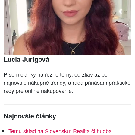
Lucia Jurigová
Píšem články na rôzne témy, od zliav až po
najnovšie nákupné trendy, a rada prinášam praktické
rady pre online nakupovanie.
Najnovšie články
Temu sklad na Slovensku: Realita či hudba