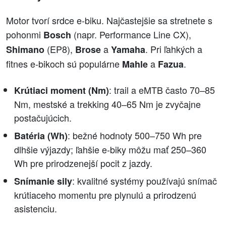
Motor tvorí srdce e‑biku. Najčastejšie sa stretnete s
pohonmi
(napr. Performance Line CX),
Bosch
(EP8),
a
. Pri ľahkých a
Shimano
Brose
Yamaha
fitnes e‑bikoch sú populárne
a
.
Mahle
Fazua
: trail a eMTB často 70–85
Krútiaci moment (Nm)
Nm, mestské a trekking 40–65 Nm je zvyčajne
postačujúcich.
: bežné hodnoty 500–750 Wh pre
Batéria (Wh)
dlhšie výjazdy; ľahšie e‑biky môžu mať 250–360
Wh pre prirodzenejší pocit z jazdy.
: kvalitné systémy používajú snímač
Snímanie sily
krútiaceho momentu pre plynulú a prirodzenú
asistenciu.