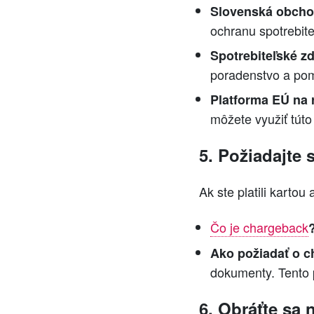
Slovenská obchod
ochranu spotrebit
Spotrebiteľské z
poradenstvo a pom
Platforma EÚ na 
môžete využiť túto
5. Požiadajte
Ak ste platili karto
Čo je chargeback
Ako požiadať o 
dokumenty. Tento 
6. Obráťte sa 