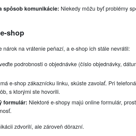
Niekedy môžu byť problémy sp
 a spôsob komunikácie:
 e-shop
te nárok na vrátenie peňazí, a e-shop ich stále nevrátil:
eďte podrobnosti o objednávke (číslo objednávky, dátum
má e-shop zákaznícku linku, skúste zavolať. Pri telefonát
, s ktorými ste hovorili.
Niektoré e-shopy majú online formulár, pros
ý formulár:
nosť.
kácii zdvorilí, ale zároveň dôrazní.