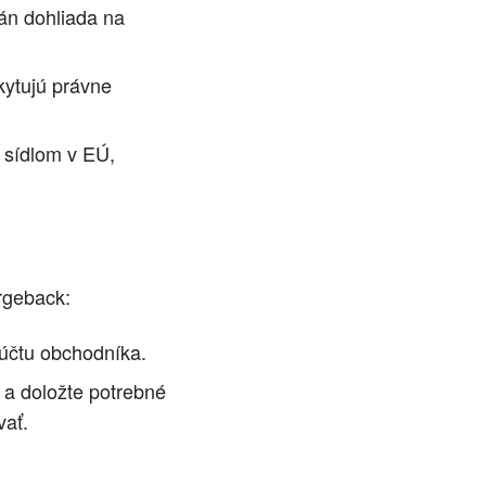
án dohliada na
kytujú právne
 sídlom v EÚ,
argeback:
 účtu obchodníka.
u a doložte potrebné
vať.