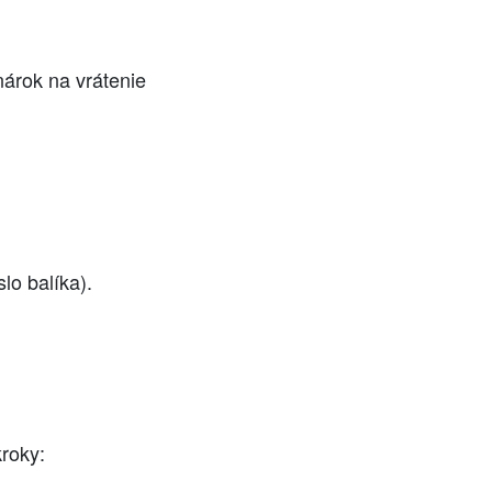
nárok na vrátenie
lo balíka).
kroky: