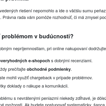
uvedených riešení nepomohlo a ide o väčšiu sumu peňaz
a. Právna rada vám pomôže rozhodnúť, či má zmysel pod
ť problémom v budúcnosti?
obným nepríjemnostiam, pri online nakupovaní dodržujte 
s dobrými recenziami.
ôveryhodných e-shopoch
ždy prečítajte
.
obchodné podmienky
 ste mohli využiť chargeback v prípade problémov.
etky doklady o nákupe a komunikácii.
roblému s nevrátenými peniazmi niekedy zdĺhavé, je dôle
pné možnosti. Ak budete postupovať systematicky, šanca