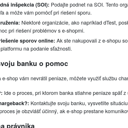
Podajte podnet na SOI. Tento org
ná inšpekcia (SOI):
eľa a môže vám pomôcť pri riešení sporu.
Niektoré organizácie, ako napríklad dTest, pos
druženia:
oc pri riešení problémov s e-shopmi.
Ak ste nakupovali z e-shopu so
riešenie sporov online:
 platformu na podanie sťažnosti.
 svoju banku o pomoc
u a e-shop vám nevrátil peniaze, môžete využiť službu ch
Ide o proces, pri ktorom banka stiahne peniaze späť z
?:
Kontaktujte svoju banku, vysvetlite situáci
chargeback?:
proces je obzvlášť účinný, ak e-shop prestane komuniko
na právnika