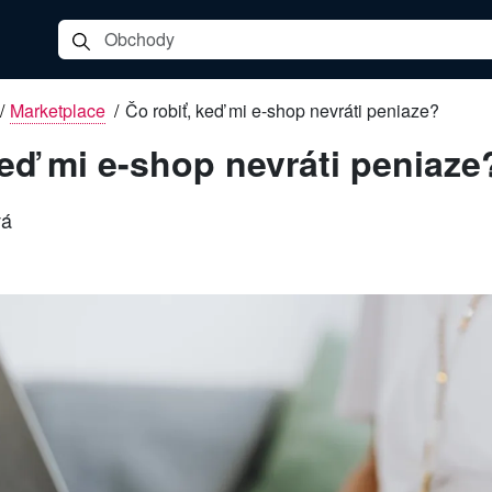
/
Marketplace
/
Čo robiť, keď mi e-shop nevráti peniaze?
keď mi e-shop nevráti peniaze
vá