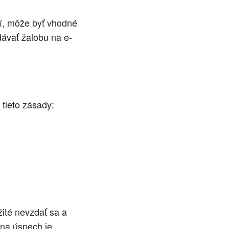
í, môže byť vhodné
ávať žalobu na e-
tieto zásady:
žité nevzdať sa a
 na úspech je