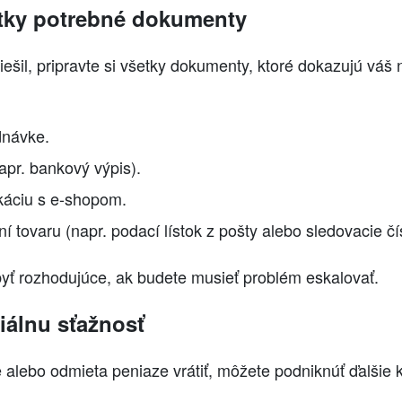
etky potrebné dokumenty
ešil, pripravte si všetky dokumenty, ktoré dokazujú váš 
dnávke.
apr. bankový výpis).
káciu s e-shopom.
í tovaru (napr. podací lístok z pošty alebo sledovacie čís
yť rozhodujúce, ak budete musieť problém eskalovať.
ciálnu sťažnosť
alebo odmieta peniaze vrátiť, môžete podniknúť ďalšie 