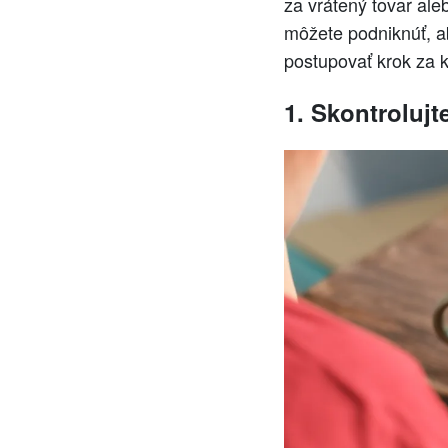
za vrátený tovar aleb
môžete podniknúť, a
postupovať krok za 
1. Skontroluj