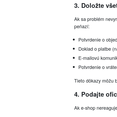
3. Doložte vš
Ak sa problém nevyri
peňazí:
Potvrdenie o obje
Doklad o platbe (n
E-mailovú komuni
Potvrdenie o vráten
Tieto dôkazy môžu b
4. Podajte ofi
Ak e-shop nereaguje 