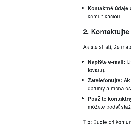
Kontaktné údaje
komunikáciou.
2. Kontaktujte
Ak ste si istí, že má
Uv
Napíšte e-mail:
tovaru).
Ak 
Zatelefonujte:
dátumy a mená osôb
Použite kontaktn
môžete podať sťaž
Tip: Buďte pri komuni