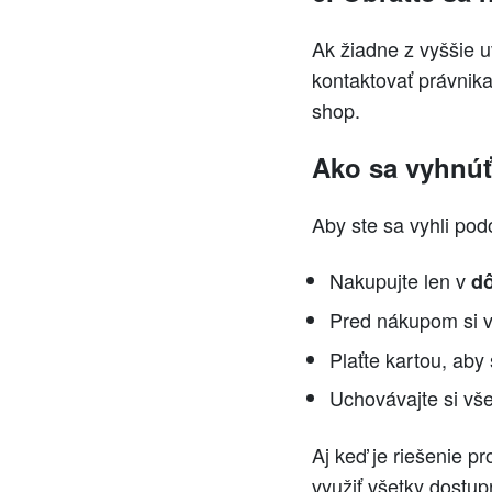
Ak žiadne z vyššie 
kontaktovať právnik
shop.
Ako sa vyhnú
Aby ste sa vyhli pod
Nakupujte len v
d
Pred nákupom si v
Plaťte kartou, aby
Uchovávajte si vš
Aj keď je riešenie p
využiť všetky dostu