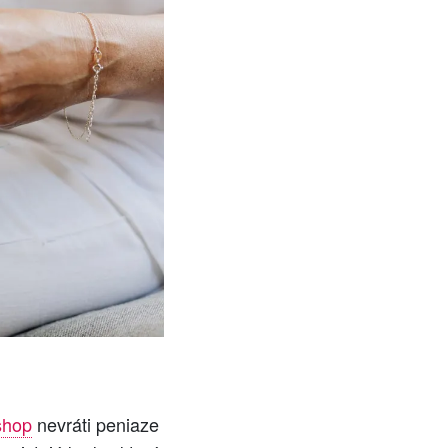
shop
nevráti peniaze