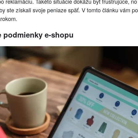
o reklamáciu. Takéto situácie dokážu byť frustrujúce, no 
by ste získali svoje peniaze späť. V tomto článku vám p
krokom.
te podmienky e-shopu