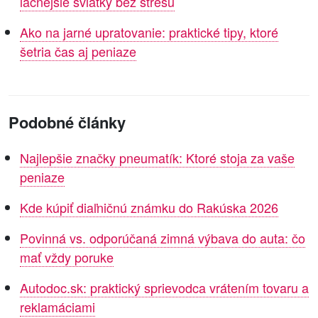
lacnejšie sviatky bez stresu
Ako na jarné upratovanie: praktické tipy, ktoré
šetria čas aj peniaze
Podobné články
Najlepšie značky pneumatík: Ktoré stoja za vaše
peniaze
Kde kúpiť diaľničnú známku do Rakúska 2026
Povinná vs. odporúčaná zimná výbava do auta: čo
mať vždy poruke
Autodoc.sk: praktický sprievodca vrátením tovaru a
reklamáciami