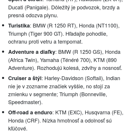
Ducati (Panigale). Dôležitý je podvozok, brzdy a
presná odozva plynu.
: BMW (R 1250 RT), Honda (NT1100),
Turistika
Triumph (Tiger 900 GT). Hľadajte pohodlie,
ochranu proti vetru a tempomat.
: BMW (R 1250 GS), Honda
Adventure a diaľky
(Africa Twin), Yamaha (Ténéré 700), KTM (890
Adventure). Rozhodujú kolesá, zdvihy a nosnosť.
: Harley-Davidson (Softail), Indian
Cruiser a štýl
nie je v zozname značiek vyššie, no stojí za
zmienku v segmente; Triumph (Bonneville,
Speedmaster).
: KTM (EXC), Husqvarna (FE),
Off-road a enduro
Honda (CRF). Nízka hmotnosť a odolnosť sú
kľúčové.