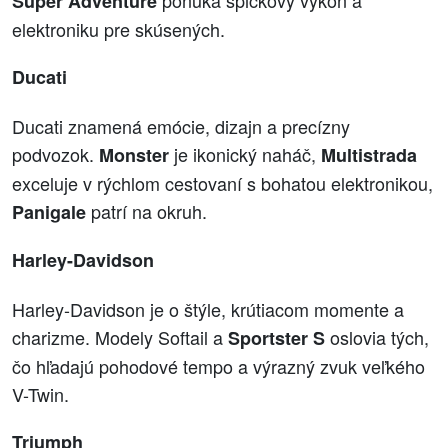
Super Adventure
elektroniku pre skúsených.
Ducati
Ducati znamená emócie, dizajn a precízny
podvozok.
je ikonický naháč,
Monster
Multistrada
exceluje v rýchlom cestovaní s bohatou elektronikou,
patrí na okruh.
Panigale
Harley-Davidson
Harley-Davidson je o štýle, krútiacom momente a
charizme. Modely Softail a
oslovia tých,
Sportster S
čo hľadajú pohodové tempo a výrazný zvuk veľkého
V-Twin.
Triumph