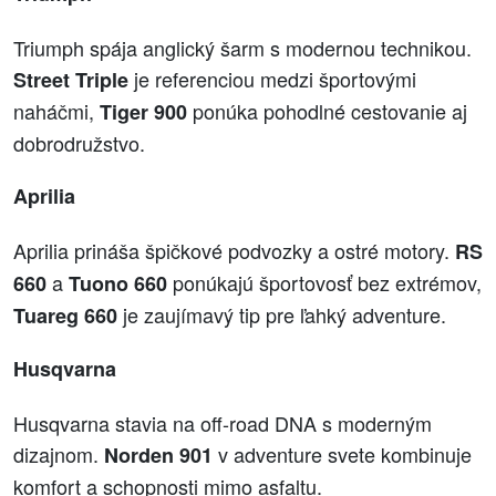
Triumph spája anglický šarm s modernou technikou.
je referenciou medzi športovými
Street Triple
naháčmi,
ponúka pohodlné cestovanie aj
Tiger 900
dobrodružstvo.
Aprilia
Aprilia prináša špičkové podvozky a ostré motory.
RS
a
ponúkajú športovosť bez extrémov,
660
Tuono 660
je zaujímavý tip pre ľahký adventure.
Tuareg 660
Husqvarna
Husqvarna stavia na off-road DNA s moderným
dizajnom.
v adventure svete kombinuje
Norden 901
komfort a schopnosti mimo asfaltu.