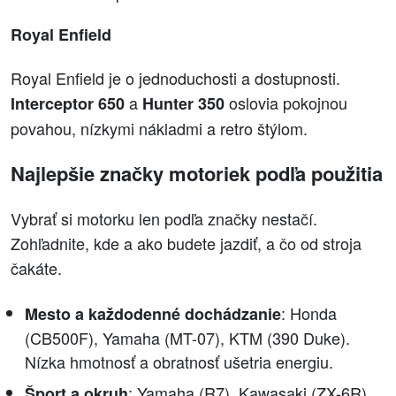
Royal Enfield
Royal Enfield je o jednoduchosti a dostupnosti.
a
oslovia pokojnou
Interceptor 650
Hunter 350
povahou, nízkymi nákladmi a retro štýlom.
Najlepšie značky motoriek podľa použitia
Vybrať si motorku len podľa značky nestačí.
Zohľadnite, kde a ako budete jazdiť, a čo od stroja
čakáte.
: Honda
Mesto a každodenné dochádzanie
(CB500F), Yamaha (MT-07), KTM (390 Duke).
Nízka hmotnosť a obratnosť ušetria energiu.
: Yamaha (R7), Kawasaki (ZX-6R),
Šport a okruh