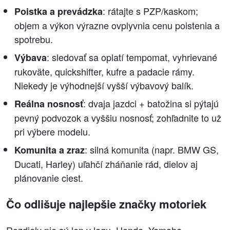
: rátajte s PZP/kaskom;
Poistka a prevádzka
objem a výkon výrazne ovplyvnia cenu poistenia a
spotrebu.
: sledovať sa oplatí tempomat, vyhrievané
Výbava
rukoväte, quickshifter, kufre a padacie rámy.
Niekedy je výhodnejší vyšší výbavový balík.
: dvaja jazdci + batožina si pýtajú
Reálna nosnosť
pevný podvozok a vyššiu nosnosť; zohľadnite to už
pri výbere modelu.
: silná komunita (napr. BMW GS,
Komunita a zraz
Ducati, Harley) uľahčí zháňanie rád, dielov aj
plánovanie ciest.
Čo odlišuje najlepšie značky motoriek
Rozdiely nie sú len v logu. Honda, Yamaha,