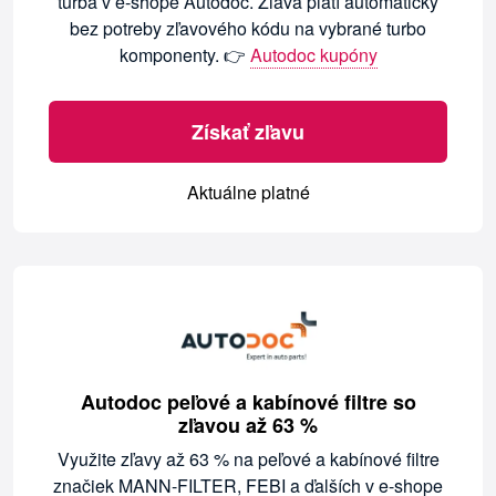
turba v e-shope Autodoc. Zľava platí automaticky
bez potreby zľavového kódu na vybrané turbo
komponenty. 👉
Autodoc kupóny
Získať zľavu
Aktuálne platné
Autodoc peľové a kabínové filtre so
zľavou až 63 %
Využite zľavy až 63 % na peľové a kabínové filtre
značiek MANN-FILTER, FEBI a ďalších v e-shope