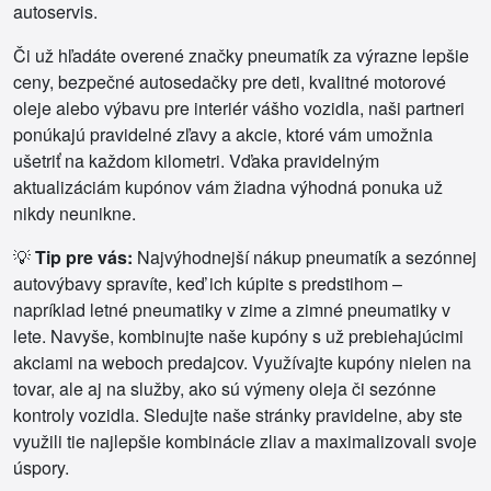
autoservis.
Či už hľadáte overené značky pneumatík za výrazne lepšie
ceny, bezpečné autosedačky pre deti, kvalitné motorové
oleje alebo výbavu pre interiér vášho vozidla, naši partneri
ponúkajú pravidelné zľavy a akcie, ktoré vám umožnia
ušetriť na každom kilometri. Vďaka pravidelným
aktualizáciám kupónov vám žiadna výhodná ponuka už
nikdy neunikne.
💡
Tip pre vás:
Najvýhodnejší nákup pneumatík a sezónnej
autovýbavy spravíte, keď ich kúpite s predstihom –
napríklad letné pneumatiky v zime a zimné pneumatiky v
lete. Navyše, kombinujte naše kupóny s už prebiehajúcimi
akciami na weboch predajcov. Využívajte kupóny nielen na
tovar, ale aj na služby, ako sú výmeny oleja či sezónne
kontroly vozidla. Sledujte naše stránky pravidelne, aby ste
využili tie najlepšie kombinácie zliav a maximalizovali svoje
úspory.