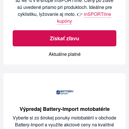
až 48 % v e-shope inSPORTline. Ceny po zľave
sú uvedené priamo pri produktoch. Ideálne pre
cyklistiku, lyžovanie aj moto. 👉
inSPORTline
kupóny
Získať zľavu
Aktuálne platné
Výpredaj Battery-Import motobatérie
Vyberte si zo širokej ponuky motobatérií v obchode
Battery-Import a využite akciové ceny na kvalitné