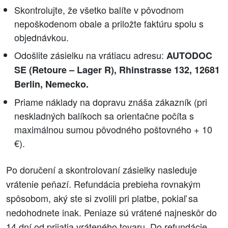
Skontrolujte, že všetko balíte v pôvodnom
nepoškodenom obale a priložte faktúru spolu s
objednávkou.
Odošlite zásielku na vrátiacu adresu:
AUTODOC
SE (Retoure – Lager R), Rhinstrasse 132, 12681
Berlin, Nemecko.
Priame náklady na dopravu znáša zákazník (pri
neskladných balíkoch sa orientačne počíta s
maximálnou sumou pôvodného poštovného + 10
€).
Po doručení a skontrolovaní zásielky nasleduje
vrátenie peňazí. Refundácia prebieha rovnakým
spôsobom, aký ste si zvolili pri platbe, pokiaľ sa
nedohodnete inak. Peniaze sú vrátené najneskôr do
14 dní od prijatia vráteného tovaru. Do refundácie