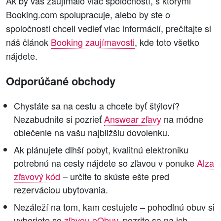
Ak by vás zaujímalo viac spoločností, s ktorými
Booking.com spolupracuje, alebo by ste o
spoločnosti chceli vedieť viac informácií, prečítajte si
náš článok
Booking zaujímavosti
, kde toto všetko
nájdete.
Odporúčané obchody
Chystáte sa na cestu a chcete byť štýloví?
Nezabudnite si pozrieť
Answear zľavy
na módne
oblečenie na vašu najbližšiu dovolenku.
Ak plánujete dlhší pobyt, kvalitnú elektroniku
potrebnú na cesty nájdete so zľavou v ponuke
Alza
zľavový kód
– určite to skúste ešte pred
rezerváciou ubytovania.
Nezáleží na tom, kam cestujete – pohodlnú obuv si
vyberiete so
zľavou eObuv
, pozrite sa na ich