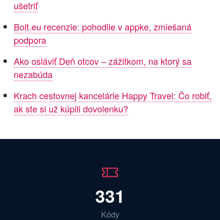
ušetriť
Bolt.eu recenzie: pohodlie v appke, zmiešaná
podpora
Ako osláviť Deň otcov – zážitkom, na ktorý sa
nezabúda
Krach cestovnej kancelárie Happy Travel: Čo robiť,
ak ste si už kúpili dovolenku?
331
Kódy