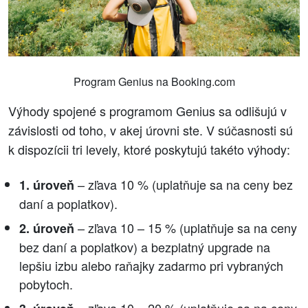
Program Genius na Booking.com
Výhody spojené s programom Genius sa odlišujú v
závislosti od toho, v akej úrovni ste. V súčasnosti sú
k dispozícii tri levely, ktoré poskytujú takéto výhody:
– zľava 10 % (uplatňuje sa na ceny bez
1. úroveň
daní a poplatkov).
– zľava 10 – 15 % (uplatňuje sa na ceny
2. úroveň
bez daní a poplatkov) a bezplatný upgrade na
lepšiu izbu alebo raňajky zadarmo pri vybraných
pobytoch.
– zľava 10 – 20 % (uplatňuje sa na ceny