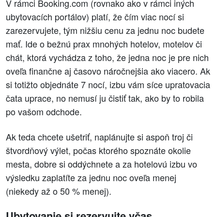
V rámci Booking.com (rovnako ako v rámci iných
ubytovacích portálov) platí, že čím viac nocí si
zarezervujete, tým nižšiu cenu za jednu noc budete
mať. Ide o bežnú prax mnohých hotelov, motelov či
chát, ktorá vychádza z toho, že jedna noc je pre nich
oveľa finančne aj časovo náročnejšia ako viacero. Ak
si totižto objednáte 7 nocí, izbu vám síce upratovacia
čata uprace, no nemusí ju čistiť tak, ako by to robila
po vašom odchode.
Ak teda chcete ušetriť, naplánujte si aspoň troj či
štvordňový výlet, počas ktorého spoznáte okolie
mesta, dobre si oddýchnete a za hotelovú izbu vo
výsledku zaplatíte za jednu noc oveľa menej
(niekedy až o 50 % menej).
Ubytovanie si rezervujte včas